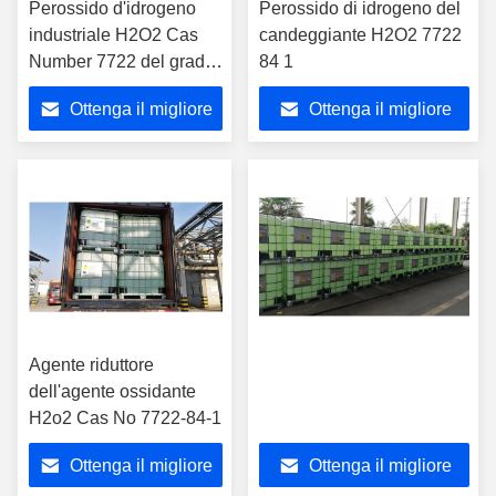
Perossido d'idrogeno
Perossido di idrogeno del
industriale H2O2 Cas
candeggiante H2O2 7722
Number 7722 del grado
84 1
di tecnologia 84 1
Ottenga il migliore
Ottenga il migliore
prezzo
prezzo
Agente riduttore
dell'agente ossidante
H2o2 Cas No 7722-84-1
Ottenga il migliore
Ottenga il migliore