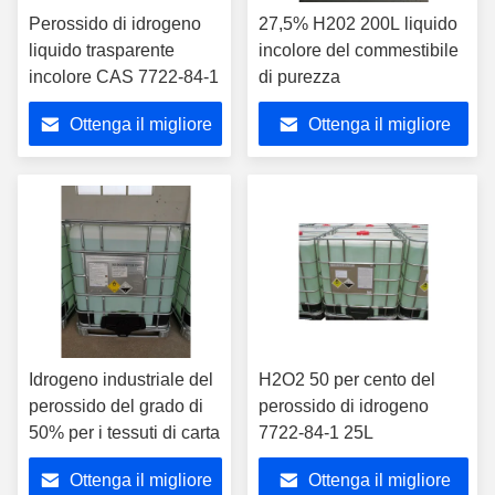
Perossido di idrogeno
27,5% H202 200L liquido
liquido trasparente
incolore del commestibile
incolore CAS 7722-84-1
di purezza
Ottenga il migliore
Ottenga il migliore
prezzo
prezzo
Idrogeno industriale del
H2O2 50 per cento del
perossido del grado di
perossido di idrogeno
50% per i tessuti di carta
7722-84-1 25L
Ottenga il migliore
Ottenga il migliore