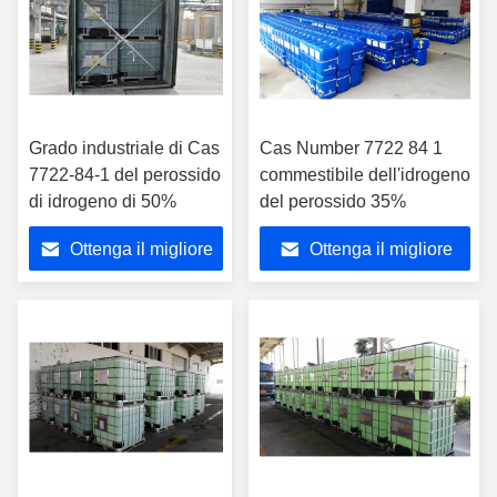
Grado industriale di Cas
Cas Number 7722 84 1
7722-84-1 del perossido
commestibile dell'idrogeno
di idrogeno di 50%
del perossido 35%
Ottenga il migliore
Ottenga il migliore
prezzo
prezzo