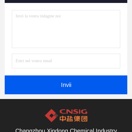
Invii
Changzhou Xindong Chemical Industry