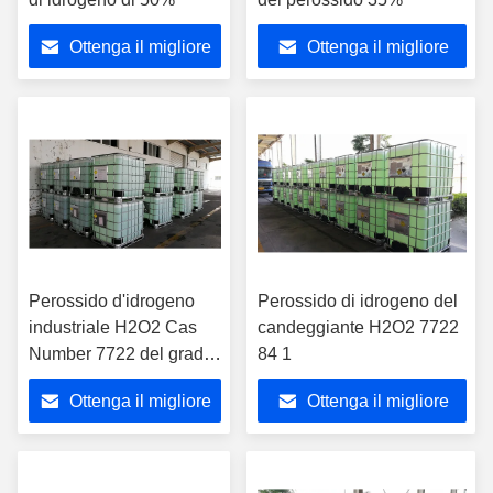
Ottenga il migliore
Ottenga il migliore
prezzo
prezzo
Perossido d'idrogeno
Perossido di idrogeno del
industriale H2O2 Cas
candeggiante H2O2 7722
Number 7722 del grado
84 1
di tecnologia 84 1
Ottenga il migliore
Ottenga il migliore
prezzo
prezzo