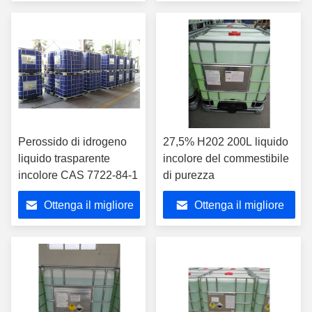
prezzo
prezzo
Perossido di idrogeno
27,5% H202 200L liquido
liquido trasparente
incolore del commestibile
incolore CAS 7722-84-1
di purezza
Ottenga il migliore
Ottenga il migliore
prezzo
prezzo