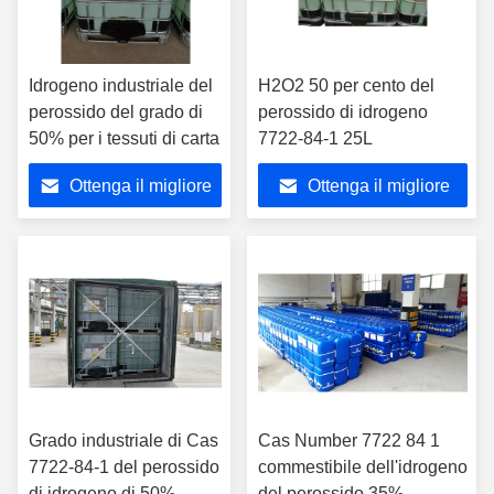
Idrogeno industriale del
H2O2 50 per cento del
perossido del grado di
perossido di idrogeno
50% per i tessuti di carta
7722-84-1 25L
Ottenga il migliore
Ottenga il migliore
prezzo
prezzo
Grado industriale di Cas
Cas Number 7722 84 1
7722-84-1 del perossido
commestibile dell'idrogeno
di idrogeno di 50%
del perossido 35%