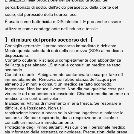
È utilizzato nella produzione del perborato di sodio, del 
percarbonato di sodio, dell'acido peracetico, della clorite del 
sodio, del perossido della tiourea, ecc.
È usato come battericida e DIS infectant. E può anche essere 
utilizzato come candeggiante nell'industria tessile.
】 di misure del pronto soccorso del 【
Consiglio generale: Il primo soccorso immediato è richiesto.
Mostri questa scheda di dati della sicurezza (SDS) al medico a
disposizione.
Contatto oculare: Risciacqui completamente con abbondanza
dell'acqua per almeno 15 minuti e consulti un medico se tatto
scomodo.
Contatto di pelle: Abbigliamento contaminato e scarpe Take off
immediatamente. Rimuova con abbondanza dell'acqua per
almeno 15 minuti e consulti un medico se tatto scomodo.
Ingestione: Non induca il vomito. Non dia mai qualche cosa per
via orale ad una persona incosciente. Chiami immediatamente un
medico o un centro antiveleni.
Inalazione: Vittima di movimento in aria fresca. Se respirare è
difficile, dia l'ossigeno. Non usi
respirazione bocca a bocca se la vittima ingerisse o inalasse la
sostanza. Se non respirando, dia la respirazione artificiale e
consulti un medico immediatamente.
Protezione degli Primo aiutanti: Assicuri che il personale medico
sia informato della sostanza coinvolgere. Precauzioni della presa