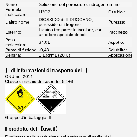
Nome:
Soluzione del perossido di idrogeno
En no:
2
Formula
H2O2
Cas No.:
7
molecolare:
DIOSSIDO dell'IDROGENO,
L'altro nome:
Purezza:
2
perossido di idrogeno
Liquido trasparente incolore, con
Esterno:
Pacchetto:
A
un odore speciale debole
Peso
34,01
Aspetto:
L
molecolare:
Punto di fusione:
-0,43
Solubilità:
S
Densità:
1.13g/mL (20 C)
Applicazione:
F
】 di informazioni di trasporto del 【
ONU no: 2014
Classe di rischio di trasporto: 5.1+8
Gruppo d'imballaggio: II
Il prodotto del 【usa il】