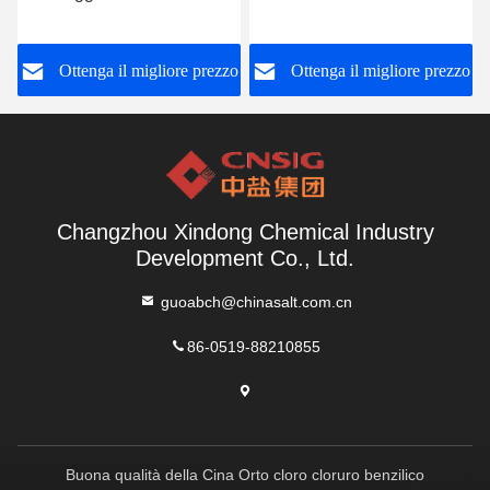
84 1
Number 7722 del grado di
tecnologia 84 1
o
Ottenga il migliore prezzo
Ottenga il migliore prezzo
Changzhou Xindong Chemical Industry
Development Co., Ltd.
guoabch@chinasalt.com.cn
86-0519-88210855
Buona qualità della Cina Orto cloro cloruro benzilico