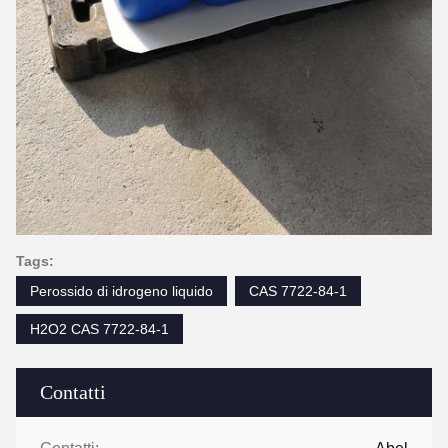
Tags:
Perossido di idrogeno liquido
CAS 7722-84-1
H2O2 CAS 7722-84-1
Contatti