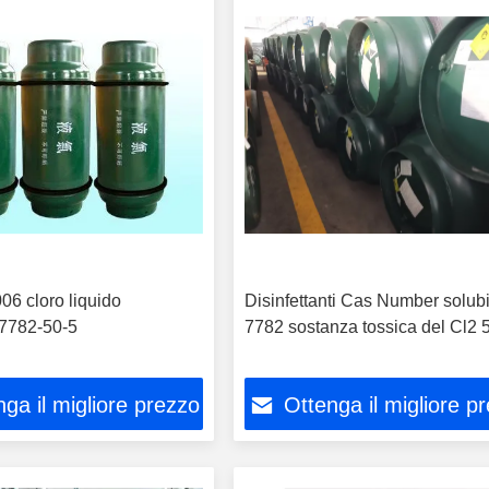
6 cloro liquido
Disinfettanti Cas Number solubi
 7782-50-5
7782 sostanza tossica del Cl2 
ga il migliore prezzo
Ottenga il migliore p