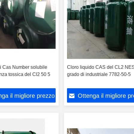
ti Cas Number solubile
Cloro liquido CAS del CL2 N
nza tossica del Cl2 50 5
grado di industriale 7782-50-5
ga il migliore prezzo
Ottenga il migliore p