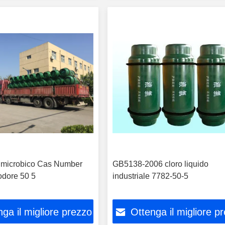
imicrobico Cas Number
GB5138-2006 cloro liquido
odore 50 5
industriale 7782-50-5
ga il migliore prezzo
Ottenga il migliore p