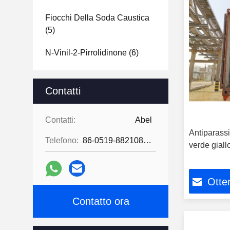
Fiocchi Della Soda Caustica
(5)
N-Vinil-2-Pirrolidinone
(6)
Contatti
Contatti:
Abel
Antiparas
Telefono:
86-0519-88210855
verde giall
Otten
Contatto ora