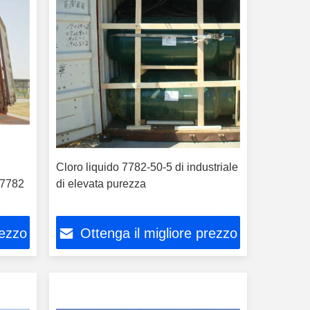
Cloro liquido 7782-50-5 di industriale
 7782
di elevata purezza
rezzo
Ottenga il migliore prezzo