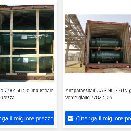
do 7782-50-5 di industriale
Antiparassitari CAS NESSUN 
purezza
verde giallo 7782-50-5
ga il migliore prezzo
Ottenga il migliore p