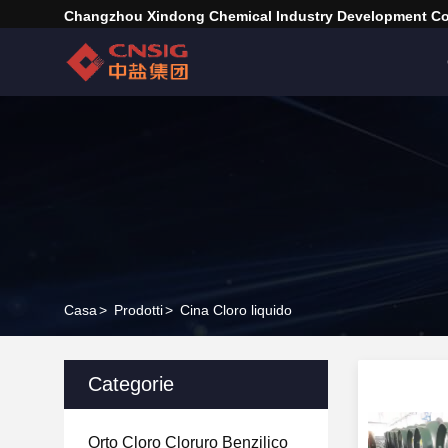
Changzhou Xindong Chemical Industry Development Co.
Casa
>
Prodotti
>
Cina Cloro liquido
Categorie
Orto Cloro Cloruro Benzilico