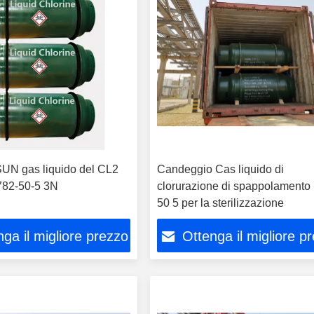
N gas liquido del CL2
Candeggio Cas liquido di
7782-50-5 3N
clorurazione di spappolamento
50 5 per la sterilizzazione
ga il migliore prezzo
Ottenga il migliore p