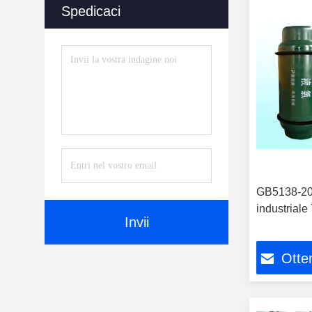
Spedicaci
GB5138-200
industriale
Invii
Otten