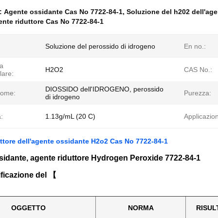
e:
Agente ossidante Cas No 7722-84-1
,
Soluzione del h202 dell'age
nte riduttore Cas No 7722-84-1
Soluzione del perossido di idrogeno
En no.:
a
H2O2
CAS No.:
lare:
DIOSSIDO dell'IDROGENO, perossido
 nome:
Purezza:
di idrogeno
:
1.13g/mL (20 C)
Applicazio
ttore dell'agente ossidante H2o2 Cas No 7722-84-1
idante, agente riduttore Hydrogen Peroxide 7722-84-1
ficazione del 【
OGGETTO
NORMA
RISUL