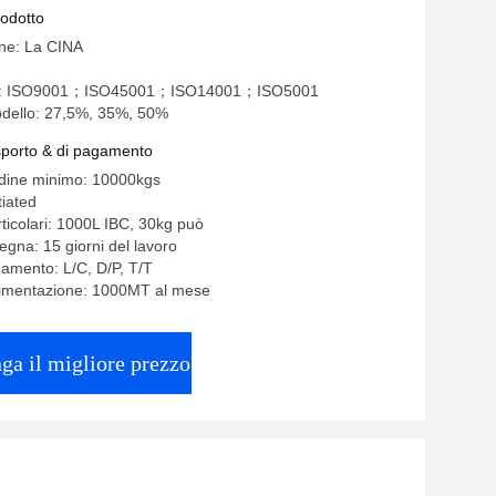
rodotto
ine: La CINA
one: ISO9001；ISO45001；ISO14001；ISO5001
dello: 27,5%, 35%, 50%
asporto & di pagamento
rdine minimo: 10000kgs
iated
rticolari: 1000L IBC, 30kg può
egna: 15 giorni del lavoro
gamento: L/C, D/P, T/T
alimentazione: 1000MT al mese
ga il migliore prezzo