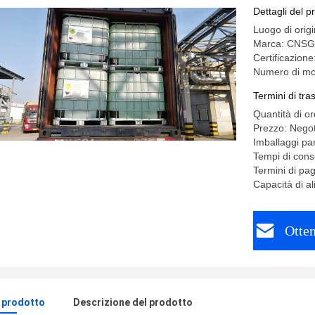
Dettagli del p
Luogo di orig
Marca: CNSG
Certificazi
Numero di mo
Termini di tr
Quantità di o
Prezzo: Negot
Imballaggi pa
Tempi di cons
Termini di pa
Capacità di 
Otten
l prodotto
Descrizione del prodotto