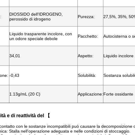
DIOSSIDO dell'IDROGENO,
:
Purezza:
27,5%, 35%, 50
perossido di idrogeno
Liquido trasparente incolore, con
Pacchetto:
Autocisterna o se
un odore speciale debole
34,01
Aspetto:
Liquido incolore
ione:
-0,43
Solubilità:
Sostanza solubil
1.13g/mL (20 C)
Applicazione:
Forte ossidante
ità e di reattività del 【
Il contatto con le sostanze incompatibili può causare la decomposizione o
mica: Stalla nell'operazione adeguata e nelle condizioni di stoccaggio.