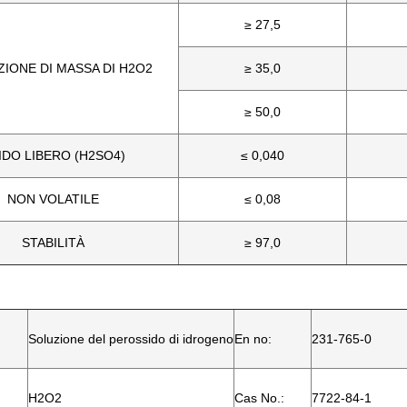
≥ 27,5
ZIONE DI MASSA DI H2O2
≥ 35,0
≥ 50,0
IDO LIBERO (H2SO4)
≤ 0,040
NON VOLATILE
≤ 0,08
STABILITÀ
≥ 97,0
Soluzione del perossido di idrogeno
En no:
231-765-0
H2O2
Cas No.:
7722-84-1