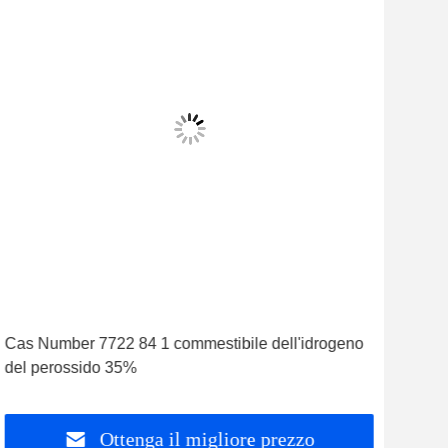
Cas Number 7722 84 1 commestibile dell'idrogeno
Idro
del perossido 35%
per 
Ottenga il migliore prezzo