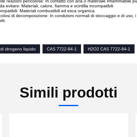
elle reazioni pericolose: In contatto con aria o materiale infiammabile 
a evitare: Materiali, calore, fiamma e scintilla incompatibili.
ompatibili: Materiali combustibili ed esca organica.
icolosi di decomposizione: In condizioni normali di stoccaggio e di uso,
tti.
di idrogeno liquido
CAS 7722-84-1
H2O2 CAS 7722-84-1
Simili prodotti