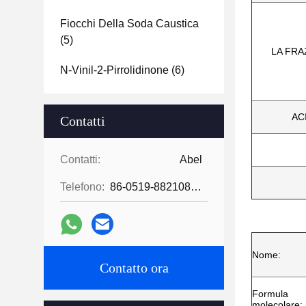
Fiocchi Della Soda Caustica
(5)
LA FRA
N-Vinil-2-Pirrolidinone
(6)
AC
Contatti
Contatti:
Abel
Telefono:
86-0519-88210855
Nome:
Contatto ora
Formula
molecolare: