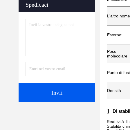
Spedicaci
L'altro nome
Esterno:
Peso
molecolare:
Punto di fus
Densità:
Invii
】 Di stabil
Reattività: 
Stabilità chi