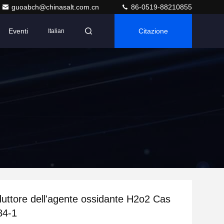
guoabch@chinasalt.com.cn
86-0519-88210855
Eventi
Citazione
Italian
duttore dell'agente ossidante H2o2 Cas
84-1