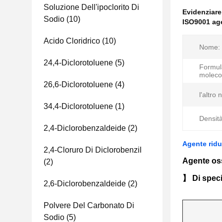
Soluzione Dell'ipoclorito Di
Evidenziar
Sodio
(10)
ISO9001 age
Acido Cloridrico
(10)
Nome:
24,4-Diclorotoluene
(5)
Formul
moleco
26,6-Diclorotoluene
(4)
l'altro
34,4-Diclorotoluene
(1)
Densità
2,4-Diclorobenzaldeide
(2)
Agente ridu
2,4-Cloruro Di Diclorobenzil
Agente oss
(2)
】 Di speci
2,6-Diclorobenzaldeide
(2)
Polvere Del Carbonato Di
Sodio
(5)