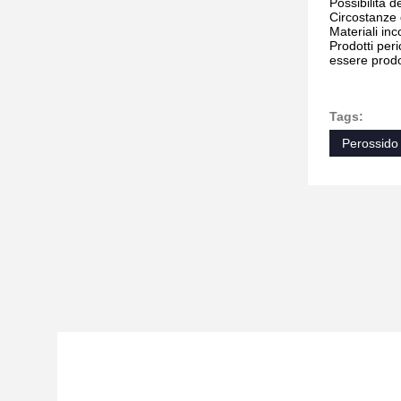
Possibilità d
Circostanze d
Materiali inc
Prodotti per
essere prodo
Tags:
Perossido 