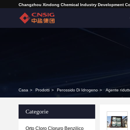
Changzhou Xindong Chemical Industry Development Co.
Casa
>
Prodotti
>
Perossido Di Idrogeno
>
Agente ridut
Categorie
Orto Cloro Cloruro Benzilico