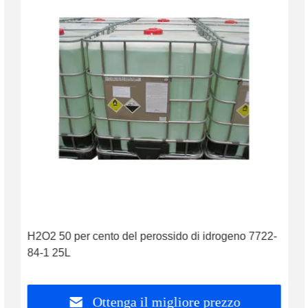
H2O2 50 per cento del perossido di idrogeno 7722-
84-1 25L
Ottenga il migliore prezzo