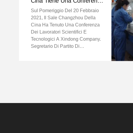
Cina Tiene Una Conferenza
Dei Lavoratori Scientifici E
Sul Pomeriggio Del 20 Febbraio
Tecnologici
2021, Il Sale Changzhou Della
Cina Ha Tenuto Una Conferenza
Dei Lavoratori Scientifici E
Tecnologici A Xindong Company.
Segretario Di Partito Di
Changzhou Del Sale Della Cina
Ed Il Direttore Generale Dong
Liang, Delegato Party Secretary E
Segretario Della Commissione ...