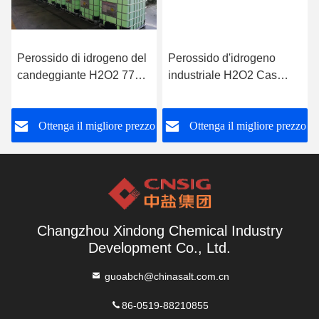
Perossido di idrogeno del
Perossido d'idrogeno
candeggiante H2O2 7722
industriale H2O2 Cas
84 1
Number 7722 del grado di
tecnologia 84 1
o
Ottenga il migliore prezzo
Ottenga il migliore prezzo
Changzhou Xindong Chemical Industry
Development Co., Ltd.
guoabch@chinasalt.com.cn
86-0519-88210855