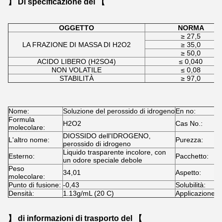
】 Di specificazione del 【
OGGETTO
NORMA
≥ 27,5
LA FRAZIONE DI MASSA DI H2O2
≥ 35,0
≥ 50,0
ACIDO LIBERO (H2SO4)
≤ 0,040
NON VOLATILE
≤ 0,08
STABILITÀ
≥ 97,0
Nome:
Soluzione del perossido di idrogeno
En no:
2
Formula
H2O2
Cas No.:
7
molecolare:
DIOSSIDO dell'IDROGENO,
L'altro nome:
Purezza:
2
perossido di idrogeno
Liquido trasparente incolore, con
Esterno:
Pacchetto:
A
un odore speciale debole
Peso
34,01
Aspetto:
L
molecolare:
Punto di fusione:
-0,43
Solubilità:
S
Densità:
1.13g/mL (20 C)
Applicazione:
F
】 di informazioni di trasporto del 【