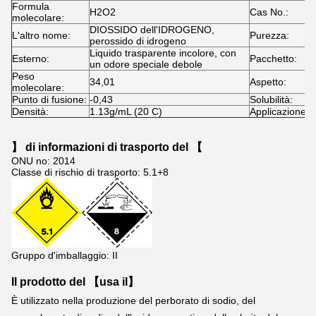
Formula
H2O2
Cas No.:
7
molecolare:
DIOSSIDO dell'IDROGENO,
L'altro nome:
Purezza:
2
perossido di idrogeno
Liquido trasparente incolore, con
Esterno:
Pacchetto:
A
un odore speciale debole
Peso
34,01
Aspetto:
L
molecolare:
Punto di fusione:
-0,43
Solubilità:
S
Densità:
1.13g/mL (20 C)
Applicazione:
F
】 di informazioni di trasporto del 【
ONU no: 2014
Classe di rischio di trasporto: 5.1+8
Gruppo d'imballaggio: II
Il prodotto del 【usa il】
È utilizzato nella produzione del perborato di sodio, del 