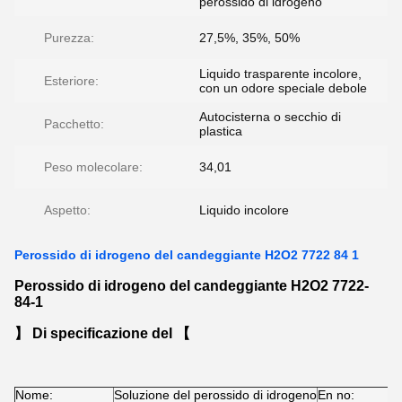
perossido di idrogeno
Purezza:
27,5%, 35%, 50%
Liquido trasparente incolore,
Esteriore:
con un odore speciale debole
Autocisterna o secchio di
Pacchetto:
plastica
Peso molecolare:
34,01
Aspetto:
Liquido incolore
Perossido di idrogeno del candeggiante H2O2 7722 84 1
Perossido di idrogeno del candeggiante H2O2 7722-
84-1
】 Di specificazione del 【
Nome:
Soluzione del perossido di idrogeno
En no:
2