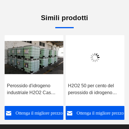
Simili prodotti
Perossido d'idrogeno
H2O2 50 per cento del
industriale H2O2 Cas
perossido di idrogeno
Number 7722 del grado di
7722-84-1 25L
tecnologia 84 1
o
Ottenga il migliore prezzo
Ottenga il migliore prezzo