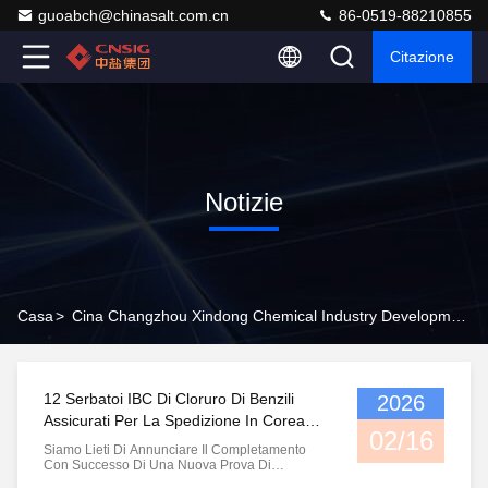
guoabch@chinasalt.com.cn
86-0519-88210855
Citazione
Notizie
Casa
>
Cina Changzhou Xindong Chemical Industry Development Co., Ltd. Notizie Aziendali
12 Serbatoi IBC Di Cloruro Di Benzili
2026
Assicurati Per La Spedizione In Corea
02/16
Del Sud
Siamo Lieti Di Annunciare Il Completamento
Con Successo Di Una Nuova Prova Di
Imballaggio Per Il Nostro Cliente Sudcoreano.