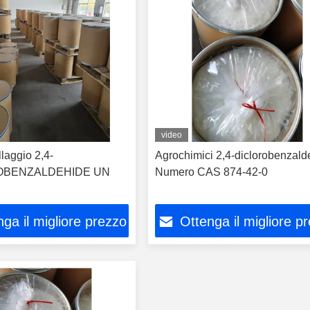
video
laggio 2,4-
Agrochimici 2,4-diclorobenzald
OBENZALDEHIDE UN
Numero CAS 874-42-0
ga il migliore prezzo
Ottenga il migliore p