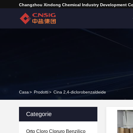
Changzhou Xindong Chemical Industry Development Co.
Casa
>
Prodotti
>
Cina 2,4-diclorobenzaldeide
Categorie
Orto Cloro Cloruro Benzilico