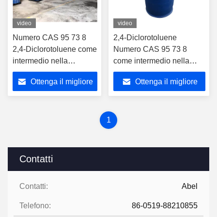
video
video
Numero CAS 95 73 8
2,4-Diclorotoluene
2,4-Diclorotoluene come
Numero CAS 95 73 8
intermedio nella
come intermedio nella
produzione di polimeri
produzione farmaceutica
Ottenga il migliore
Ottenga il migliore
per la sintesi di vari
farmaci
prezzo
prezzo
1
Contatti
Contatti:
Abel
Telefono:
86-0519-88210855