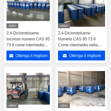
video
video
2,4-Diclorotoluene
2,4-Diclorotoluene
incolore numero CAS 95
Numero CAS 95 73 8
73 8 come intermedio
Come intermedio nella
nella sintesi di erbicidi
produzione di coloranti e
Ottenga il migliore
Ottenga il migliore
pigmenti
prezzo
prezzo
video
video