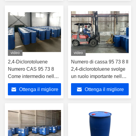
farmaci
prezzo
prezzo
video
video
2,4-Diclorotoluene
Numero di cassa 95 73 8 Il
Numero CAS 95 73 8
2,4-diclorotoluene svolge
Come intermedio nella
un ruolo importante nella
produzione di coloranti e
sintesi chimica
Ottenga il migliore
Ottenga il migliore
pigmenti
prezzo
prezzo