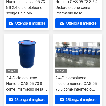
Numero di cassa 95 73
Numero CAS 95 73 8 2,4-
8 Il 2,4-diclorotoluene
Diclorotoluene come
svolge un ruolo
intermedio nella
importante nella sintesi
produzione di polimeri
Ottenga il migliore
Ottenga il migliore
chimica
prezzo
prezzo
video
video
2,4-Diclorotoluene
2,4-Diclorotoluene
Numero CAS 95 73 8
incolore numero CAS 95
come intermedio nella
73 8 come intermedio
produzione farmaceutica
nella sintesi di erbicidi
Ottenga il migliore
Ottenga il migliore
per la sintesi di vari