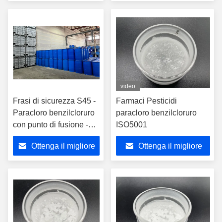
prezzo
prezzo
video
Frasi di sicurezza S45 -
Farmaci Pesticidi
Paracloro benzilcloruro
paracloro benzilcloruro
con punto di fusione -95
ISO5001
°C
Ottenga il migliore
Ottenga il migliore
prezzo
prezzo