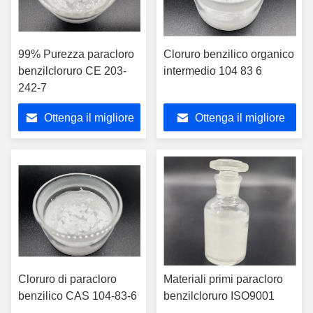
99% Purezza paracloro
Cloruro benzilico organico
benzilcloruro CE 203-
intermedio 104 83 6
242-7
Ottenga il migliore
Ottenga il migliore
prezzo
prezzo
Cloruro di paracloro
Materiali primi paracloro
benzilico CAS 104-83-6
benzilcloruro ISO9001