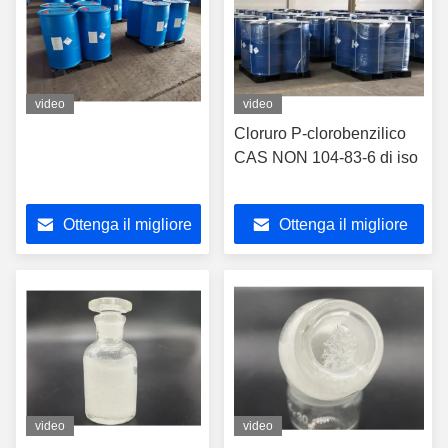
video
video
Cloruro P-clorobenzilico
CAS NON 104-83-6 di iso
Ottenga il migliore
Ottenga il migliore
prezzo
prezzo
video
video