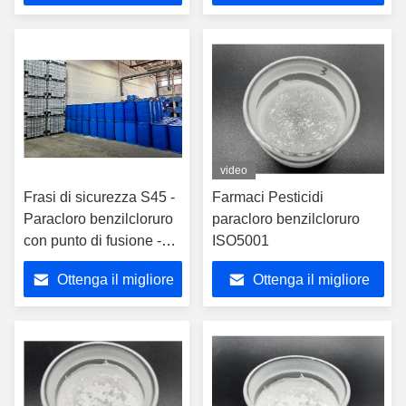
prezzo
prezzo
video
Frasi di sicurezza S45 -
Farmaci Pesticidi
Paracloro benzilcloruro
paracloro benzilcloruro
con punto di fusione -95
ISO5001
°C
Ottenga il migliore
Ottenga il migliore
prezzo
prezzo