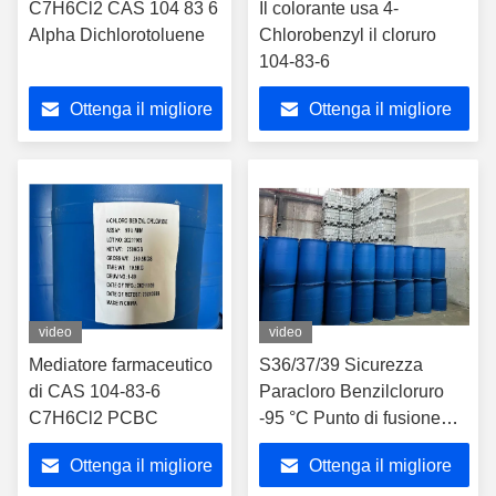
C7H6Cl2 CAS 104 83 6
Il colorante usa 4-
Alpha Dichlorotoluene
Chlorobenzyl il cloruro
104-83-6
Ottenga il migliore
Ottenga il migliore
prezzo
prezzo
video
video
Mediatore farmaceutico
S36/37/39 Sicurezza
di CAS 104-83-6
Paracloro Benzilcloruro
C7H6Cl2 PCBC
-95 °C Punto di fusione
Numero CAS 104-83-6
Ottenga il migliore
Ottenga il migliore