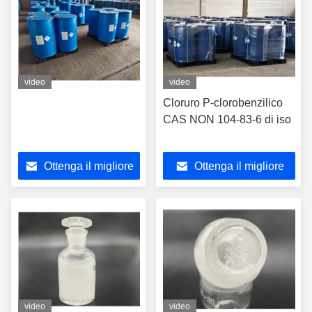
video
video
Cloruro P-clorobenzilico
CAS NON 104-83-6 di iso
Ottenga il migliore
Ottenga il migliore
prezzo
prezzo
video
video