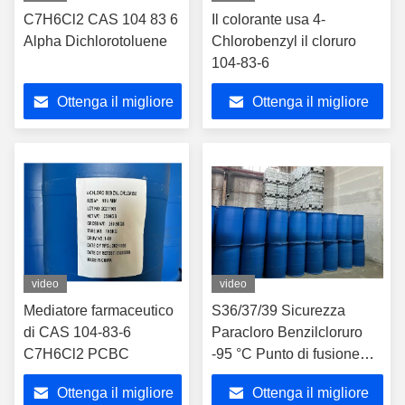
C7H6Cl2 CAS 104 83 6
Il colorante usa 4-
Alpha Dichlorotoluene
Chlorobenzyl il cloruro
104-83-6
Ottenga il migliore
Ottenga il migliore
prezzo
prezzo
video
video
Mediatore farmaceutico
S36/37/39 Sicurezza
di CAS 104-83-6
Paracloro Benzilcloruro
C7H6Cl2 PCBC
-95 °C Punto di fusione
Numero CAS 104-83-6
Ottenga il migliore
Ottenga il migliore