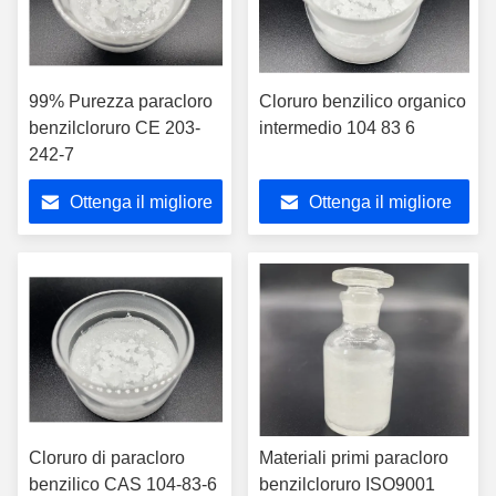
99% Purezza paracloro
Cloruro benzilico organico
benzilcloruro CE 203-
intermedio 104 83 6
242-7
Ottenga il migliore
Ottenga il migliore
prezzo
prezzo
Cloruro di paracloro
Materiali primi paracloro
benzilico CAS 104-83-6
benzilcloruro ISO9001