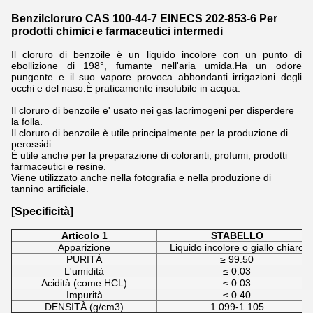
Benzilcloruro CAS 100-44-7 EINECS 202-853-6 Per
prodotti chimici e farmaceutici intermedi
Il cloruro di benzoile è un liquido incolore con un punto di
ebollizione di 198°, fumante nell'aria umida.Ha un odore
pungente e il suo vapore provoca abbondanti irrigazioni degli
occhi e del naso.È praticamente insolubile in acqua.
Il cloruro di benzoile e' usato nei gas lacrimogeni per disperdere
la folla.
Il cloruro di benzoile è utile principalmente per la produzione di
perossidi.
È utile anche per la preparazione di coloranti, profumi, prodotti
farmaceutici e resine.
Viene utilizzato anche nella fotografia e nella produzione di
tannino artificiale.
[Specificità]
Articolo 1
STABELLO
Apparizione
Liquido incolore o giallo chiaro
PURITÀ
≥ 99.50
L'umidità
≤ 0.03
Acidità (come HCL)
≤ 0.03
Impurità
≤ 0.40
DENSITÀ (g/cm3)
1.099-1.105