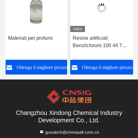
video
Materiali per profumi
Resine artificiali
Benzilcloruro 100 44 7
Organico sintetico
o
Ottenga il migliore prezzo
Ottenga il migliore prezzo
Changzhou Xindong Chemical Industry
Development Co., Ltd.
guoabch@chinasalt.com.cn