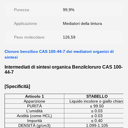
Purezza:
99,9%
Applicazione:
Mediatori della tintura
Peso molecolare:
126,59
Cloruro benzilico CAS 100-44-7 dei mediatori organici di
sintesi
Intermediati di sintesi organica Benzilcloruro CAS 100-
44-7
[Specificità]
Articolo 1
STABELLO
Apparizione
Liquido incolore o giallo chiaro
PURITÀ
≥ 99.50
L'umidità
≤ 0.03
Acidità (come HCL)
≤ 0.03
Impurità
≤ 0.40
DENSITÀ (g/cm3)
1.099-1.105