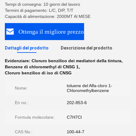
Tempi di consegna: 10 giorni del lavoro
Termini di pagamento: L/C, D/P, T/T
Capacità di alimentazione: 2000MT Al MESE
Ottenga il migliore prezzo
Dettagli del prodotto
Descrizione del prodotto
Evidenziare:
Cloruro benzilico dei mediatori della tintura
,
Benzene di chloromethyl di CNSG 1
,
Cloruro benzilico di iso di CNSG
toluene del Alfa-cloro 1-
Nome:
Chloromethylbenzene
En no.:
202-853-6
Formula molecolare:
C7H7Cl
CAS No.:
100-44-7