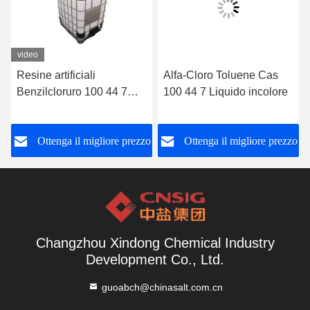
video
Resine artificiali
Alfa-Cloro Toluene Cas
Benzilcloruro 100 44 7
100 44 7 Liquido incolore
Organico sintetico
o
Ottenga il migliore prezzo
Ottenga il migliore prezzo
Changzhou Xindong Chemical Industry
Development Co., Ltd.
guoabch@chinasalt.com.cn