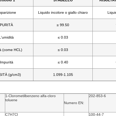
rticolo 1
STABELLO
RISULTA
pparizione
Liquido incolore o giallo chiaro
Liqui
PURITÀ
≥ 99.50
L'umidità
≤ 0.03
tà (come HCL)
≤ 0.03
Impurità
≤ 0.40
ITÀ (g/cm3)
1.099-1.105
1-Clorometilbenzeno alfa-cloro
202-853-6
toluene
Numero EN:
C7H7Cl
100-44-7