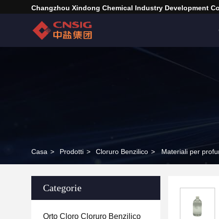
Changzhou Xindong Chemical Industry Development Co.
Casa
>
Prodotti
>
Cloruro Benzilico
>
Materiali per prof
Categorie
Orto Cloro Cloruro Benzilico