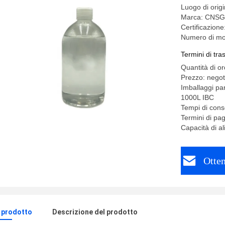
Luogo di orig
Marca: CNSG
Certificazi
Numero di mo
Termini di tr
Quantità di o
Prezzo: negot
Imballaggi pa
1000L IBC
Tempi di cons
Termini di pa
Capacità di 
Otten
l prodotto
Descrizione del prodotto