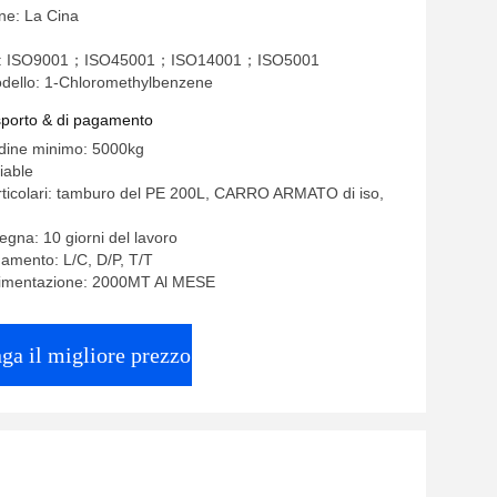
ine: La Cina
one: ISO9001；ISO45001；ISO14001；ISO5001
dello: 1-Chloromethylbenzene
asporto & di pagamento
rdine minimo: 5000kg
iable
rticolari: tamburo del PE 200L, CARRO ARMATO di iso,
egna: 10 giorni del lavoro
gamento: L/C, D/P, T/T
alimentazione: 2000MT Al MESE
ga il migliore prezzo