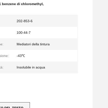
1 benzene di chloromethyl
,
202-853-6
100-44-7
ne:
Mediatori della tintura
sione:
-43℃
tà:
Insolubile in acqua