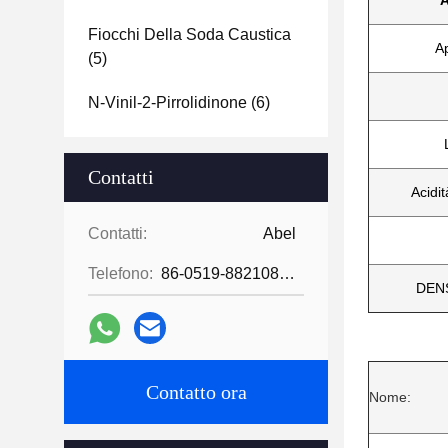
A
Fiocchi Della Soda Caustica
A
(5)
N-Vinil-2-Pirrolidinone
(6)
Contatti
Acidi
Contatti:
Abel
Telefono:
86-0519-88210855
DENS
Contatto ora
Nome: