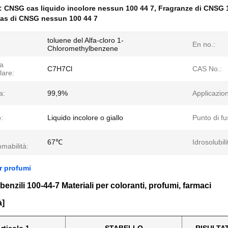
e:
CNSG cas liquido incolore nessun 100 44 7
,
Fragranze di CNSG 
cas di CNSG nessun 100 44 7
toluene del Alfa-cloro 1-
En no.:
Chloromethylbenzene
a
C7H7Cl
CAS No.:
lare:
a:
99,9%
Applicazio
:
Liquido incolore o giallo
Punto di fu
67℃
Idrosolubili
mmabilità:
er profumi
benzili 100-44-7 Materiali per coloranti, profumi, farmaci
à]