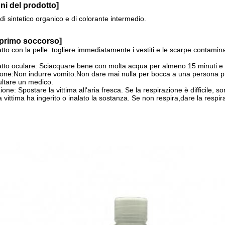
oni del prodotto]
di sintetico organico e di colorante intermedio.
 primo soccorso
]
atto con la pelle: togliere immediatamente i vestiti e le scarpe contami
atto oculare: Sciacquare bene con molta acqua per almeno 15 minuti e
one:Non indurre vomito.Non dare mai nulla per bocca a una persona pr
ltare un medico.
ione: Spostare la vittima all'aria fresca. Se la respirazione è difficile
a vittima ha ingerito o inalato la sostanza. Se non respira,dare la respi