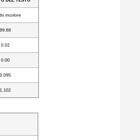
TO DEL TESTO
do incolore
99.88
0.02
0.00
0.095
1.102