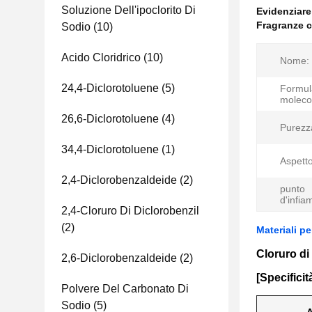
Soluzione Dell'ipoclorito Di
Evidenziar
Fragranze 
Sodio
(10)
Acido Cloridrico
(10)
Nome:
24,4-Diclorotoluene
(5)
Formul
moleco
26,6-Diclorotoluene
(4)
Purezz
34,4-Diclorotoluene
(1)
Aspetto
2,4-Diclorobenzaldeide
(2)
punto
d'infia
2,4-Cloruro Di Diclorobenzil
(2)
Materiali p
Cloruro di 
2,6-Diclorobenzaldeide
(2)
[Specificit
Polvere Del Carbonato Di
Sodio
(5)