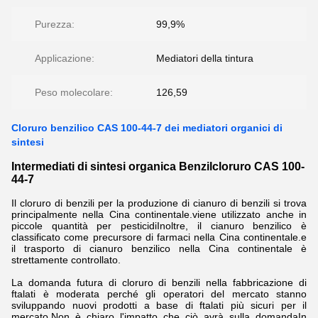
Purezza:
99,9%
Applicazione:
Mediatori della tintura
Peso molecolare:
126,59
Cloruro benzilico CAS 100-44-7 dei mediatori organici di
sintesi
Intermediati di sintesi organica Benzilcloruro CAS 100-
44-7
Il cloruro di benzili per la produzione di cianuro di benzili si trova
principalmente nella Cina continentale.viene utilizzato anche in
piccole quantità per pesticidiInoltre, il cianuro benzilico è
classificato come precursore di farmaci nella Cina continentale.e
il trasporto di cianuro benzilico nella Cina continentale è
strettamente controllato.
La domanda futura di cloruro di benzili nella fabbricazione di
ftalati è moderata perché gli operatori del mercato stanno
sviluppando nuovi prodotti a base di ftalati più sicuri per il
mercato.Non è chiaro l'impatto che ciò avrà sulla domandaIn