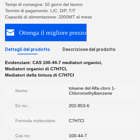
Tempi di consegna: 10 giorni del lavoro
Termini di pagamento: L/C, D/P, T/T
Capacità di alimentazione: 2000MT al mese
Ottenga il migliore prezzo
Dettagli del prodotto
Descrizione del prodotto
Evidenziare:
CAS 100-44-7 mediatori organici
,
Mediatori organici di C7H7Cl
,
Mediatori della tintura di C7H7Cl
toluene del Alfa-cloro 1-
Nome:
Chloromethylbenzene
En no.:
202-853-6
Formula molecolare:
C7H7Cl
Cas no.:
100-44-7