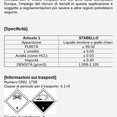
Europa, l'impiego del cloruro di benzili in questa applicazione è
soggetto a regolamentazioni più severe e altre regioni potrebbero
seguirlo.
[Specificità]
Articolo 1
STABELLO
Apparizione
Liquido incolore o giallo chiaro
PURITÀ
≥ 99.50
L'umidità
≤ 0.03
Acidità (come HCL)
≤ 0.03
Impurità
≤ 0.40
DENSITÀ (g/cm3)
1.099-1.105
[
Informazioni sui trasporti
]
Numero ONU: 1738
Classe di pericolo per il trasporto: 6.1+8