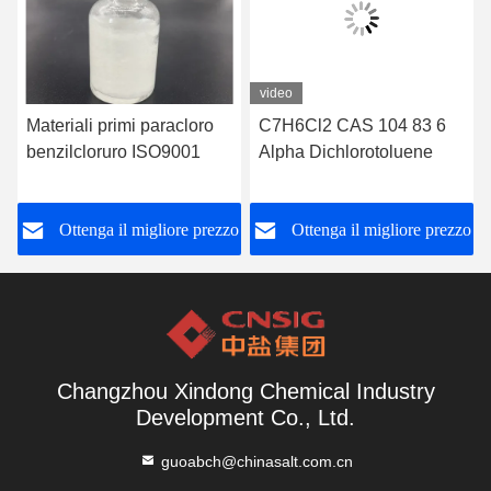
video
Materiali primi paracloro
C7H6Cl2 CAS 104 83 6
benzilcloruro ISO9001
Alpha Dichlorotoluene
o
Ottenga il migliore prezzo
Ottenga il migliore prezzo
Changzhou Xindong Chemical Industry
Development Co., Ltd.
guoabch@chinasalt.com.cn