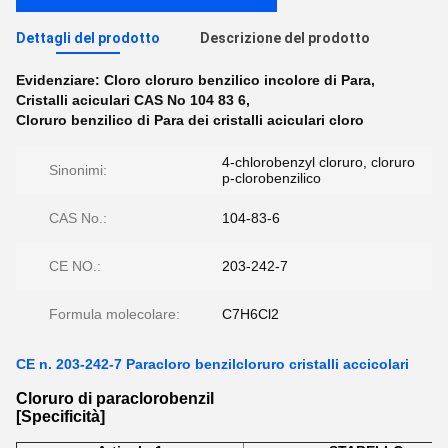
Dettagli del prodotto
Descrizione del prodotto
Evidenziare:
Cloro cloruro benzilico incolore di Para
,
Cristalli aciculari CAS No 104 83 6
,
Cloruro benzilico di Para dei cristalli aciculari cloro
4-chlorobenzyl cloruro, cloruro
Sinonimi:
p-clorobenzilico
CAS No.:
104-83-6
CE NO.:
203-242-7
Formula molecolare:
C7H6Cl2
CE n. 203-242-7 Paracloro benzilcloruro cristalli accicolari
Cloruro di paraclorobenzil
[Specificità]