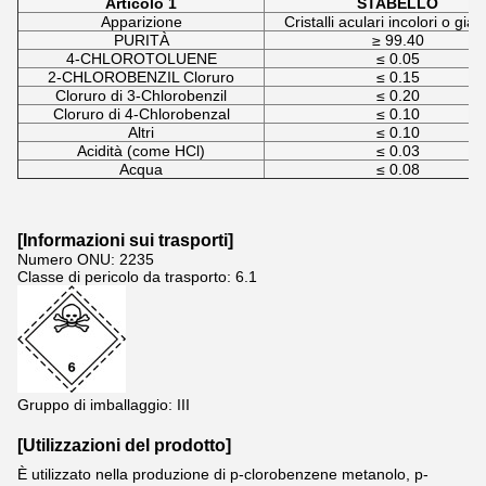
Articolo 1
STABELLO
Apparizione
Cristalli aculari incolori o giall
PURITÀ
≥ 99.40
4-CHLOROTOLUENE
≤ 0.05
2-CHLOROBENZIL Cloruro
≤ 0.15
Cloruro di 3-Chlorobenzil
≤ 0.20
Cloruro di 4-Chlorobenzal
≤ 0.10
Altri
≤ 0.10
Acidità (come HCl)
≤ 0.03
Acqua
≤ 0.08
[
Informazioni sui trasporti
]
Numero ONU: 2235
Classe di pericolo da trasporto: 6.1
Gruppo di imballaggio: III
[Utilizzazioni del prodotto]
È utilizzato nella produzione di p-clorobenzene metanolo, p-