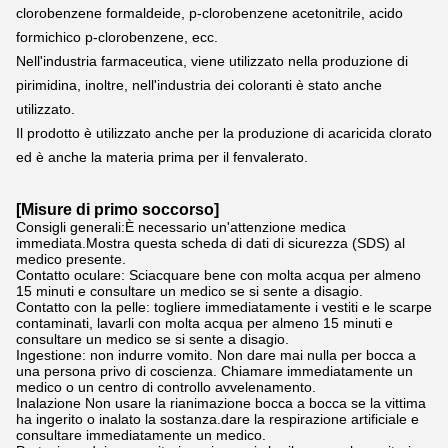
clorobenzene formaldeide, p-clorobenzene acetonitrile, acido 
formichico p-clorobenzene, ecc.
Nell'industria farmaceutica, viene utilizzato nella produzione di 
pirimidina, inoltre, nell'industria dei coloranti è stato anche 
utilizzato.
Il prodotto è utilizzato anche per la produzione di acaricida clorato 
ed è anche la materia prima per il fenvalerato.
[
Misure di primo soccorso
]
Consigli generali:È necessario un'attenzione medica
immediata.Mostra questa scheda di dati di sicurezza (SDS) al
medico presente.
Contatto oculare: Sciacquare bene con molta acqua per almeno
15 minuti e consultare un medico se si sente a disagio.
Contatto con la pelle: togliere immediatamente i vestiti e le scarpe
contaminati, lavarli con molta acqua per almeno 15 minuti e
consultare un medico se si sente a disagio.
Ingestione: non indurre vomito. Non dare mai nulla per bocca a
una persona privo di coscienza. Chiamare immediatamente un
medico o un centro di controllo avvelenamento.
Inalazione
Non usare la rianimazione bocca a bocca se la vittima
ha ingerito o inalato la sostanza.dare la respirazione artificiale e
consultare immediatamente un medico.