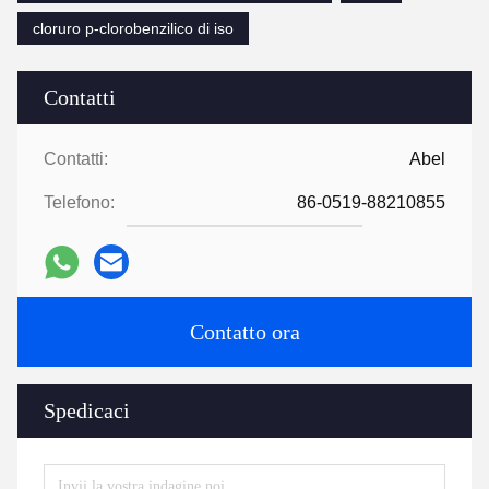
cloruro p-clorobenzilico di iso
Contatti
Contatti:
Abel
Telefono:
86-0519-88210855
Contatto ora
Spedicaci