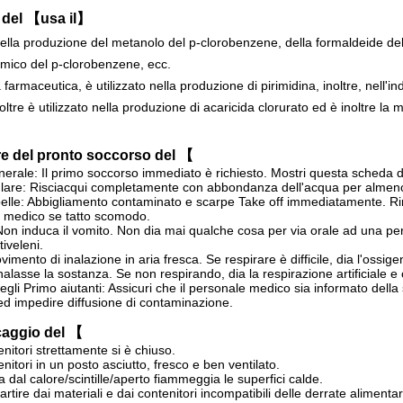
o del 【usa il】
 nella produzione del metanolo del p-clorobenzene, della formaldeide del
ormico del p-clorobenzene, ecc.
a farmaceutica, è utilizzato nella produzione di pirimidina, inoltre, nell'indu
noltre è utilizzato nella produzione di acaricida clorurato ed è inoltre la 
e del pronto soccorso del 【
nerale: Il primo soccorso immediato è richiesto. Mostri questa scheda d
lare: Risciacqui completamente con abbondanza dell'acqua per almeno
pelle: Abbigliamento contaminato e scarpe Take off immediatamente. 
n medico se tatto scomodo.
Non induca il vomito. Non dia mai qualche cosa per via orale ad una 
iveleni.
imento di inalazione in aria fresca. Se respirare è difficile, dia l'ossi
inalasse la sostanza. Se non respirando, dia la respirazione artificiale
egli Primo aiutanti: Assicuri che il personale medico sia informato dell
ed impedire diffusione di contaminazione.
caggio del 【
nitori strettamente si è chiuso.
nitori in un posto asciutto, fresco e ben ventilato.
ga dal calore/scintille/aperto fiammeggia le superfici calde.
rtire dai materiali e dai contenitori incompatibili delle derrate alimentar