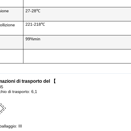
sione
27-28℃
221-218℃
ollizione
99%min
mazioni di trasporto del 【
35
chio di trasporto: 6,1
allaggio: III