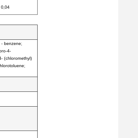
0,04
) - benzene;
oro-4-
- (chloromethyl)
chlorotoluene;