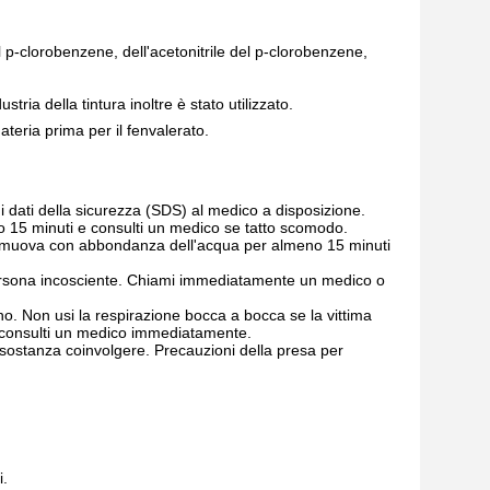
 p-clorobenzene, dell'acetonitrile del p-clorobenzene, 
stria della tintura inoltre è stato utilizzato.
materia prima per il fenvalerato.
i dati della sicurezza (SDS) al medico a disposizione.
 15 minuti e consulti un medico se tatto scomodo.
Rimuova con abbondanza dell'acqua per almeno 15 minuti
persona incosciente. Chiami immediatamente un medico o
geno. Non usi la respirazione bocca a bocca se la vittima
 e consulti un medico immediatamente.
a sostanza coinvolgere. Precauzioni della presa per
i.