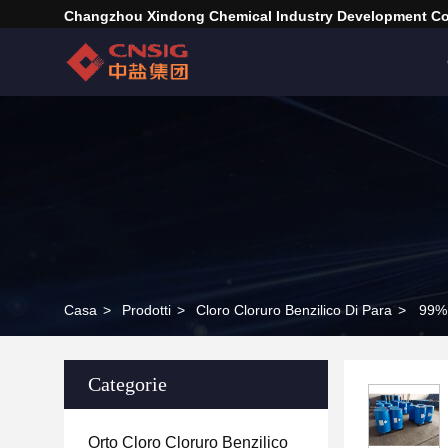
Changzhou Xindong Chemical Industry Development Co.
Casa
>
Prodotti
>
Cloro Cloruro Benzilico Di Para
>
99% 
Categorie
Orto Cloro Cloruro Benzilico