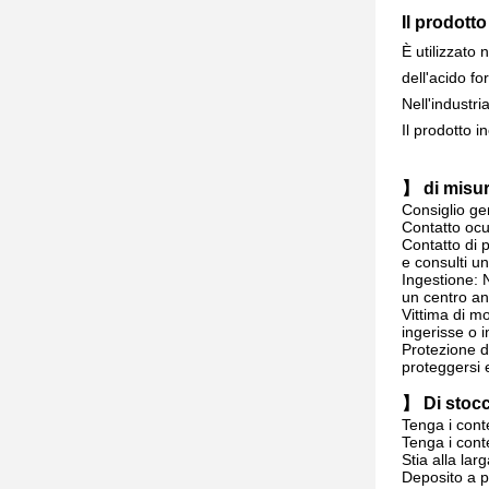
Il prodott
È utilizzato
dell'acido f
Nell'industri
Il prodotto i
】 di misur
Consiglio ge
Contatto ocu
Contatto di 
e consulti u
Ingestione: 
un centro ant
Vittima
di mov
ingerisse o 
Protezione d
proteggersi 
】 Di stoc
Tenga i conte
Tenga i conte
Stia alla lar
Deposito a pa