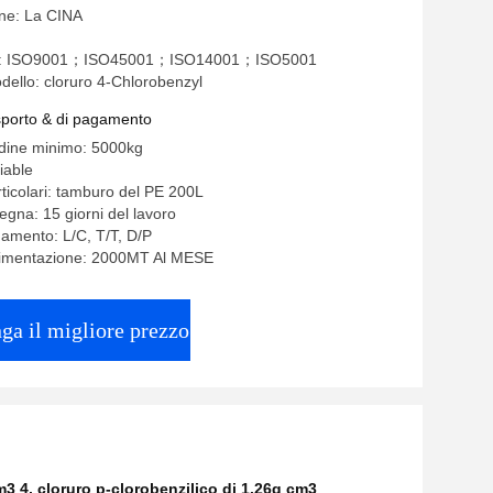
ine: La CINA
one: ISO9001；ISO45001；ISO14001；ISO5001
ello: cloruro 4-Chlorobenzyl
asporto & di pagamento
rdine minimo: 5000kg
iable
rticolari: tamburo del PE 200L
egna: 15 giorni del lavoro
gamento: L/C, T/T, D/P
alimentazione: 2000MT Al MESE
ga il migliore prezzo
m3 4
,
cloruro p-clorobenzilico di 1.26g cm3