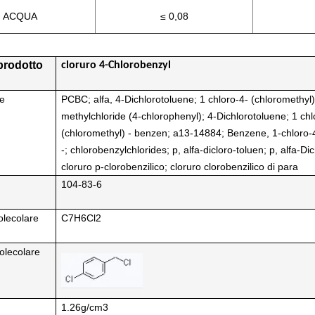
ACQUA
≤ 0,08
prodotto
cloruro 4-Chlorobenzyl
me
PCBC; alfa, 4-Dichlorotoluene; 1 chloro-4- (chloromethyl
methylchloride (4-chlorophenyl); 4-Dichlorotoluene; 1 chl
(chloromethyl) - benzen; a13-14884; Benzene, 1-chloro-4
-; chlorobenzylchlorides; p, alfa-dicloro-toluen; p, alfa-Di
cloruro p-clorobenzilico; cloruro clorobenzilico di para
104-83-6
lecolare
C7H6Cl2
olecolare
1.26g/cm3