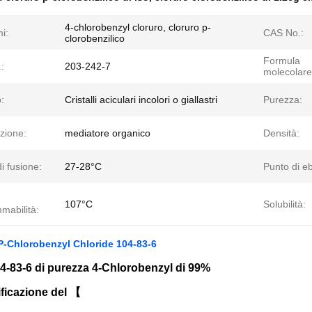
4-chlorobenzyl cloruro, cloruro p-
i:
CAS No.:
clorobenzilico
Formula
:
203-242-7
molecolare
:
Cristalli aciculari incolori o giallastri
Purezza:
zione:
mediatore organico
Densità:
i fusione:
27-28°C
Punto di eb
107°C
Solubilità:
mmabilità:
P-Chlorobenzyl Chloride 104-83-6
4-83-6 di purezza 4-Chlorobenzyl di 99%
ficazione del 【