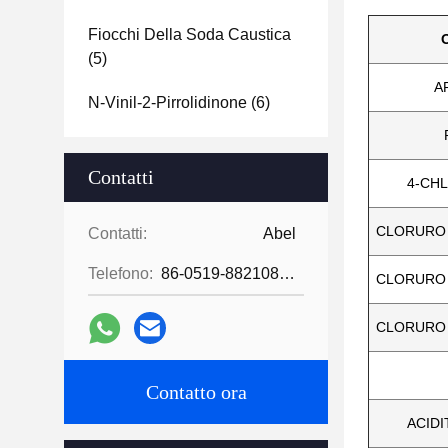
Fiocchi Della Soda Caustica
(5)
A
N-Vinil-2-Pirrolidinone
(6)
Contatti
4-CH
CLORURO
Contatti:
Abel
Telefono:
86-0519-88210855
CLORURO
CLORURO
Contatto ora
ACIDI