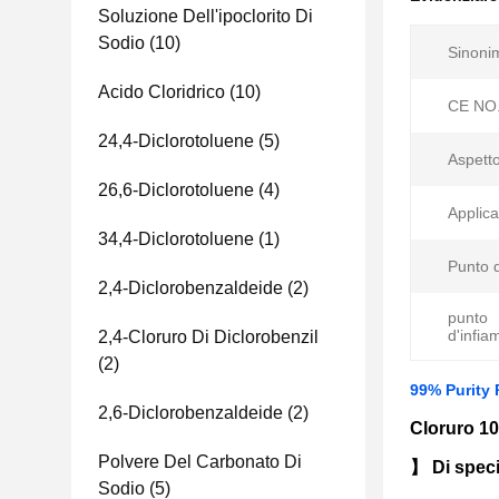
Soluzione Dell'ipoclorito Di
Sodio
(10)
Sinonim
Acido Cloridrico
(10)
CE NO.
24,4-Diclorotoluene
(5)
Aspetto
26,6-Diclorotoluene
(4)
Applica
34,4-Diclorotoluene
(1)
Punto d
2,4-Diclorobenzaldeide
(2)
punto
d'infia
2,4-Cloruro Di Diclorobenzil
(2)
99% Purity 
2,6-Diclorobenzaldeide
(2)
Cloruro 10
Polvere Del Carbonato Di
】 Di speci
Sodio
(5)