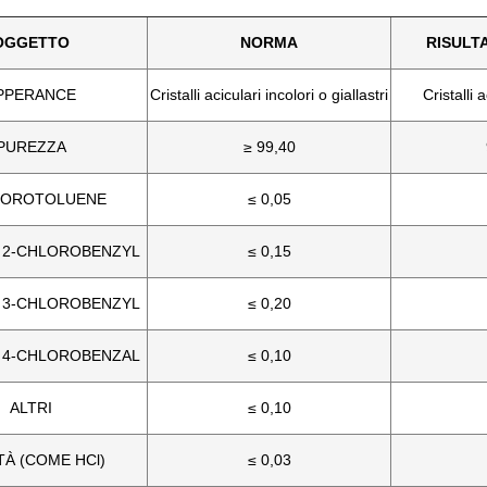
OGGETTO
NORMA
RISULT
PPERANCE
Cristalli aciculari incolori o giallastri
Cristalli 
PUREZZA
≥ 99,40
LOROTOLUENE
≤ 0,05
 2-CHLOROBENZYL
≤ 0,15
 3-CHLOROBENZYL
≤ 0,20
 4-CHLOROBENZAL
≤ 0,10
ALTRI
≤ 0,10
TÀ (COME HCl)
≤ 0,03