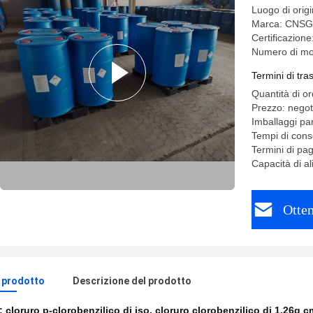
Luogo di orig
Marca: CNSG
Certificazi
Numero di mod
Termini di tr
Quantità di o
Prezzo: negot
Imballaggi pa
Tempi di cons
Termini di pa
Capacità di 
Otten
l prodotto
Descrizione del prodotto
e:
cloruro p-clorobenzilico di iso
,
cloruro clorobenzilico di 1.26g c