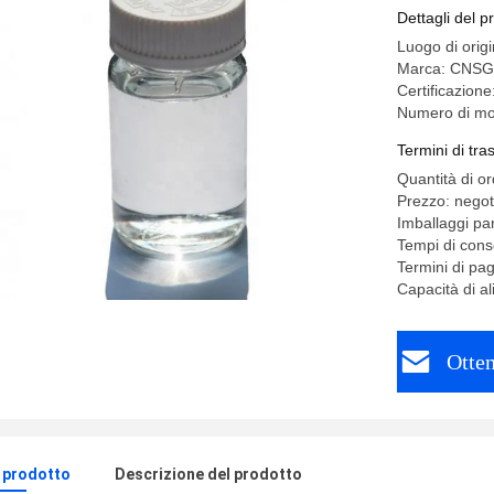
Dettagli del p
Luogo di orig
Marca: CNSG
Certificazi
Numero di mo
Termini di tr
Quantità di o
Prezzo: negot
Imballaggi par
Tempi di cons
Termini di pa
Capacità di 
Otten
l prodotto
Descrizione del prodotto