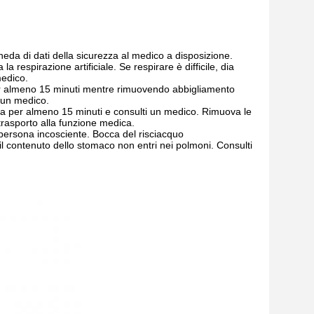
eda di dati della sicurezza al medico a disposizione.
 respirazione artificiale. Se respirare è difficile, dia
medico.
per almeno 15 minuti mentre rimuovendo abbigliamento
 un medico.
a per almeno 15 minuti e consulti un medico. Rimuova le
 trasporto alla funzione medica.
 persona incosciente. Bocca del risciacquo
 contenuto dello stomaco non entri nei polmoni. Consulti