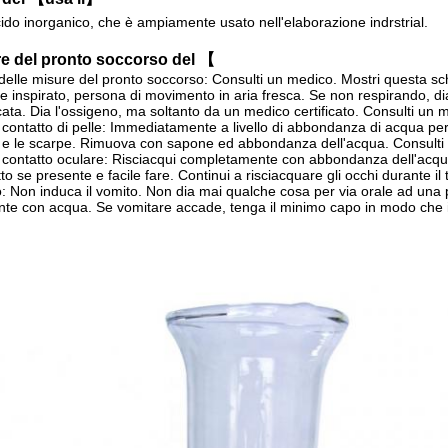
cido inorganico, che è ampiamente usato nell'elaborazione indrstrial.
e del pronto soccorso del 【
delle misure del pronto soccorso: Consulti un medico. Mostri questa sch
e inspirato, persona di movimento in aria fresca. Se non respirando, dia la
icata. Dia l'ossigeno, ma soltanto da un medico certificato. Consulti un 
 contatto di pelle: Immediatamente a livello di abbondanza di acqua 
 e le scarpe. Rimuova con sapone ed abbondanza dell'acqua. Consulti
 contatto oculare: Risciacqui completamente con abbondanza dell'acqu
tto se presente e facile fare. Continui a risciacquare gli occhi durante il
to: Non induca il vomito. Non dia mai qualche cosa per via orale ad una
e con acqua. Se vomitare accade, tenga il minimo capo in modo che il