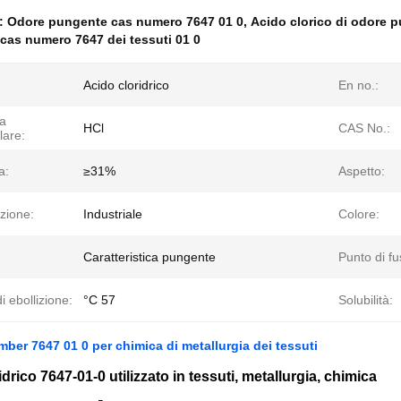
e:
Odore pungente cas numero 7647 01 0
,
Acido clorico di odore 
 cas numero 7647 dei tessuti 01 0
Acido cloridrico
En no.:
a
HCl
CAS No.:
lare:
a:
≥31%
Aspetto:
zione:
Industriale
Colore:
Caratteristica pungente
Punto di fu
i ebollizione:
°C 57
Solubilità:
ber 7647 01 0 per chimica di metallurgia dei tessuti
drico 7647-01-0 utilizzato in tessuti, metallurgia, chimica