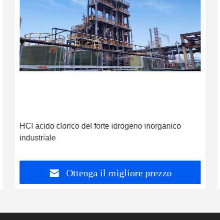
HCl acido clorico del forte idrogeno inorganico
industriale
Ottenga il migliore prezzo