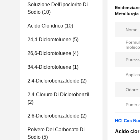
Soluzione Dell'ipoclorito Di
Evidenziar
Sodio
(10)
Metallurgia
Acido Cloridrico
(10)
Nome:
24,4-Diclorotoluene
(5)
Formul
moleco
26,6-Diclorotoluene
(4)
Purezz
34,4-Diclorotoluene
(1)
Applica
2,4-Diclorobenzaldeide
(2)
Odore:
2,4-Cloruro Di Diclorobenzil
(2)
Punto d
2,6-Diclorobenzaldeide
(2)
HCl Cas Num
Polvere Del Carbonato Di
Acido clori
Sodio
(5)