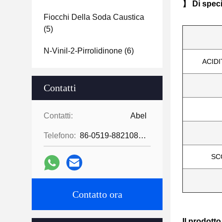
】 Di speci
Fiocchi Della Soda Caustica
(5)
N-Vinil-2-Pirrolidinone
(6)
ACIDI
Contatti
Contatti:
Abel
Telefono:
86-0519-88210855
SC
Contatto ora
Il prodott