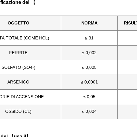
ficazione del 【
OGGETTO
NORMA
RISUL
TÀ TOTALE (COME HCL)
≥ 31
FERRITE
≤ 0,002
SOLFATO (SO4-)
≤ 0,005
ARSENICO
≤ 0,0001
ORIE DI ACCENSIONE
≤ 0,05
OSSIDO (CL)
≤ 0,004
o del 【usa il】