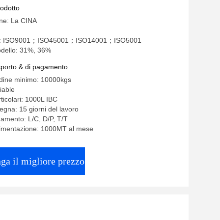
rodotto
ine: La CINA
one: ISO9001；ISO45001；ISO14001；ISO5001
dello: 31%, 36%
asporto & di pagamento
rdine minimo: 10000kgs
iable
ticolari: 1000L IBC
egna: 15 giorni del lavoro
gamento: L/C, D/P, T/T
alimentazione: 1000MT al mese
ga il migliore prezzo