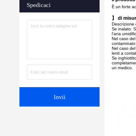
Spedicaci
È un forte a
】 di misur
Descrizione 
Se inalato: S
l'aria umidif
Nel caso del
contaminato
Nel caso del
lenti a conta
Se inghiotti
completament
un medico.
Invii