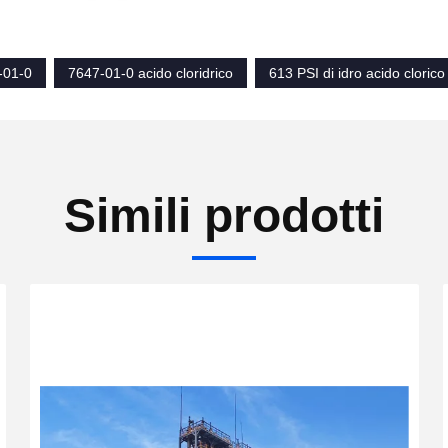
-01-0
7647-01-0 acido cloridrico
613 PSI di idro acido clorico
Simili prodotti