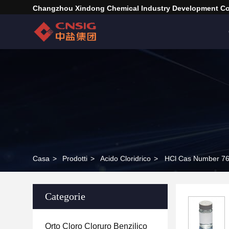
Changzhou Xindong Chemical Industry Development Co.
Casa
>
Prodotti
>
Acido Cloridrico
>
HCl Cas Number 7647
Categorie
Orto Cloro Cloruro Benzilico