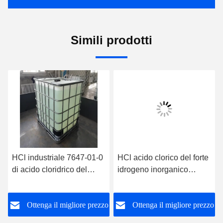
Simili prodotti
HCl industriale 7647-01-0
HCl acido clorico del forte
di acido cloridrico del
idrogeno inorganico
grado 36%
industriale
o
Ottenga il migliore prezzo
Ottenga il migliore prezzo