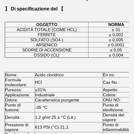
】 Di specificazione del 【
OGGETTO
NORMA
ACIDITÀ TOTALE (COME HCL)
≥ 31
FERRITE
≤ 0,002
SOLFATO (SO4-)
≤ 0,005
ARSENICO
≤ 0,0001
SCORIE DI ACCENSIONE
≤ 0,05
OSSIDO (CL)
≤ 0,004
Nome:
Acido cloridrico
En no:
2
Formula
HCl
Cas No.:
7
molecolare:
Purezza:
≥31%
Aspetto:
L
Applicazione:
Industriale
Colore:
I
Odore:
Caratteristica pungente
ONU NO:
G
Punto di
Punto di
-35 °C
°
fusione:
ebollizione:
Densità del
Densità:
1,2 g/ml 25 a °C (Lit.)
1
vapore:
Pressione di
Punto di
613 PSI (°C) 21,1
-
vapore:
infiammabilità: