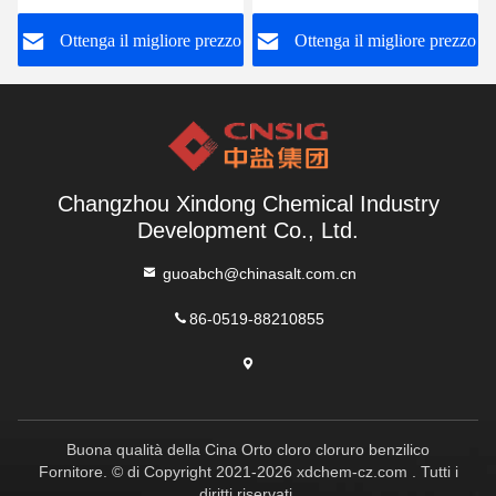
o
Ottenga il migliore prezzo
Ottenga il migliore prezzo
Changzhou Xindong Chemical Industry
Development Co., Ltd.
guoabch@chinasalt.com.cn
86-0519-88210855
Buona qualità della Cina Orto cloro cloruro benzilico
Fornitore. © di Copyright 2021-2026 xdchem-cz.com . Tutti i
diritti riservati.