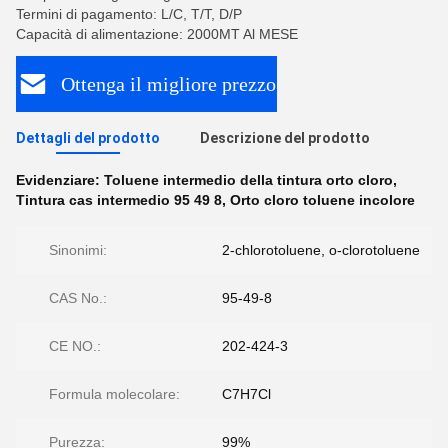
Termini di pagamento: L/C, T/T, D/P
Capacità di alimentazione: 2000MT Al MESE
Ottenga il migliore prezzo
Dettagli del prodotto
Descrizione del prodotto
Evidenziare:
Toluene intermedio della tintura orto cloro
,
Tintura cas intermedio 95 49 8
,
Orto cloro toluene incolore
Sinonimi:
2-chlorotoluene, o-clorotoluene
CAS No.:
95-49-8
CE NO.:
202-424-3
Formula molecolare:
C7H7Cl
Purezza:
99%