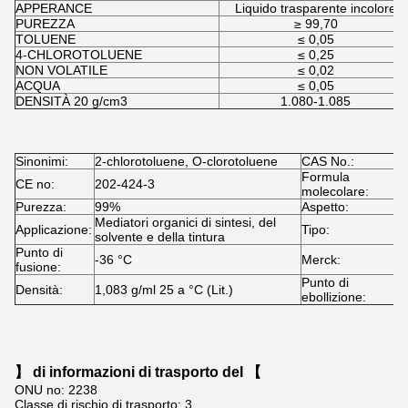
APPERANCE
Liquido trasparente incolore
PUREZZA
≥ 99,70
TOLUENE
≤ 0,05
4-CHLOROTOLUENE
≤ 0,25
NON VOLATILE
≤ 0,02
ACQUA
≤ 0,05
DENSITÀ 20 g/cm3
1.080-1.085
Sinonimi:
2-chlorotoluene, O-clorotoluene
CAS No.:
9
Formula
CE no:
202-424-3
C
molecolare:
Purezza:
99%
Aspetto:
L
Mediatori organici di sintesi, del
Applicazione:
Tipo:
M
solvente e della tintura
Punto di
-36 °C
Merck:
1
fusione:
Punto di
Densità:
1,083 g/ml 25 a °C (Lit.)
1
ebollizione:
】 di informazioni di trasporto del 【
ONU no: 2238
Classe di rischio di trasporto: 3