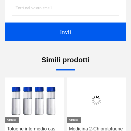
Invii
Simili prodotti
video
video
Toluene intermedio cas
Medicina 2-Chlorotoluene