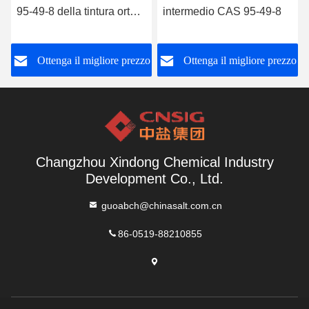
95-49-8 della tintura orto
intermedio CAS 95-49-8
cloro
o
Ottenga il migliore prezzo
Ottenga il migliore prezzo
Changzhou Xindong Chemical Industry
Development Co., Ltd.
guoabch@chinasalt.com.cn
86-0519-88210855