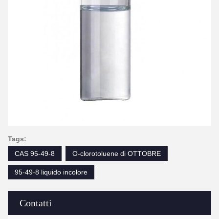
Tags:
CAS 95-49-8
O-clorotoluene di OTTOBRE
95-49-8 liquido incolore
Contatti