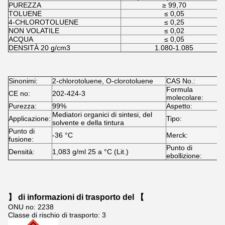
PUREZZA
≥ 99,70
TOLUENE
≤ 0,05
4-CHLOROTOLUENE
≤ 0,25
NON VOLATILE
≤ 0,02
ACQUA
≤ 0,05
DENSITÀ 20 g/cm3
1.080-1.085
Sinonimi:
2-chlorotoluene, O-clorotoluene
CAS No.:
9
Formula
CE no:
202-424-3
C
molecolare:
Purezza:
99%
Aspetto:
L
Mediatori organici di sintesi, del
Applicazione:
Tipo:
M
solvente e della tintura
Punto di
-36 °C
Merck:
1
fusione:
Punto di
Densità:
1,083 g/ml 25 a °C (Lit.)
1
ebollizione:
】 di informazioni di trasporto del 【
ONU no: 2238
Classe di rischio di trasporto: 3