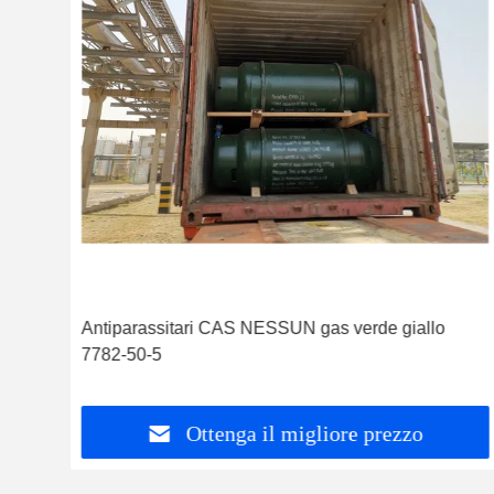
Antiparassitari CAS NESSUN gas verde giallo
7782-50-5
Ottenga il migliore prezzo