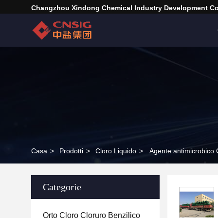
Changzhou Xindong Chemical Industry Development Co.
Casa
>
Prodotti
>
Cloro Liquido
>
Agente antimicrobico
Categorie
Orto Cloro Cloruro Benzilico