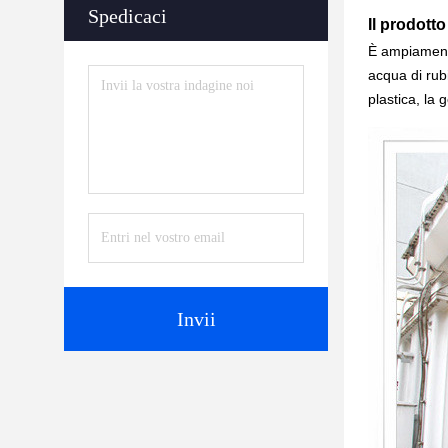
Spedicaci
Il prodott
È ampiamente 
acqua di rubi
plastica, la
Invii