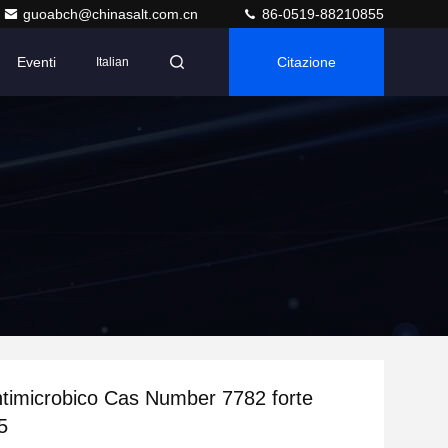
guoabch@chinasalt.com.cn
86-0519-88210855
Eventi
Citazione
Italian
timicrobico Cas Number 7782 forte
5