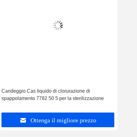
Candeggio Cas liquido di clorurazione di
CAS
spappolamento 7782 50 5 per la sterilizzazione
50-
Ottenga il migliore prezzo