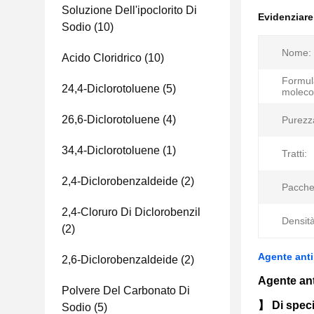
Soluzione Dell'ipoclorito Di
Evidenziar
Sodio
(10)
Nome:
Acido Cloridrico
(10)
Formul
24,4-Diclorotoluene
(5)
moleco
26,6-Diclorotoluene
(4)
Purezz
34,4-Diclorotoluene
(1)
Tratti:
2,4-Diclorobenzaldeide
(2)
Pacche
2,4-Cloruro Di Diclorobenzil
Densità
(2)
Agente anti
2,6-Diclorobenzaldeide
(2)
Agente ant
Polvere Del Carbonato Di
】 Di speci
Sodio
(5)