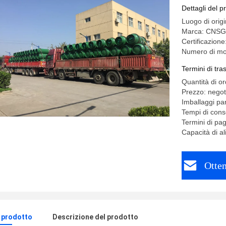
Dettagli del p
Luogo di orig
Marca: CNSG
Certificazi
Numero di mod
Termini di tr
Quantità di o
Prezzo: negot
Imballaggi par
Tempi di cons
Termini di pa
Capacità di 
Otten
l prodotto
Descrizione del prodotto