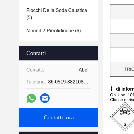
Fiocchi Della Soda Caustica
(5)
N-Vinil-2-Pirrolidinone
(6)
Contatti
TRI
Contatti:
Abel
Telefono:
86-0519-88210855
】 di infor
ONU no: 10
Classe di ris
Contatto ora