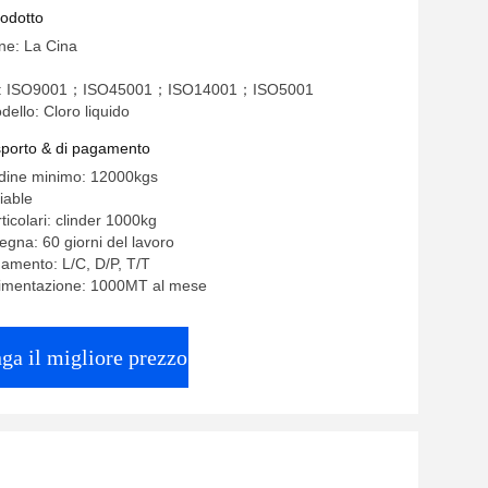
rodotto
ine: La Cina
one: ISO9001；ISO45001；ISO14001；ISO5001
ello: Cloro liquido
asporto & di pagamento
rdine minimo: 12000kgs
iable
ticolari: clinder 1000kg
egna: 60 giorni del lavoro
gamento: L/C, D/P, T/T
alimentazione: 1000MT al mese
ga il migliore prezzo