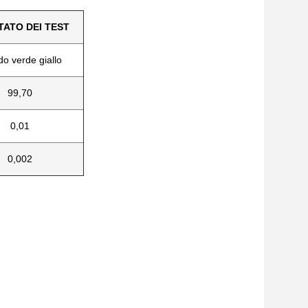
TATO DEI TEST
do verde giallo
99,70
0,01
0,002