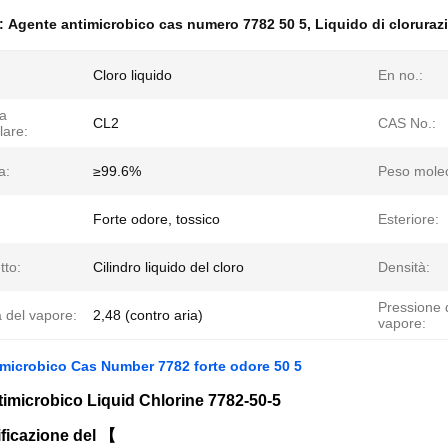
e:
Agente antimicrobico cas numero 7782 50 5
,
Liquido di clorurazi
Cloro liquido
En no.:
a
CL2
CAS No.:
lare:
a:
≥99.6%
Peso molec
Forte odore, tossico
Esteriore:
tto:
Cilindro liquido del cloro
Densità:
Pressione 
 del vapore:
2,48 (contro aria)
vapore:
microbico Cas Number 7782 forte odore 50 5
imicrobico Liquid Chlorine 7782-50-5
ficazione del 【