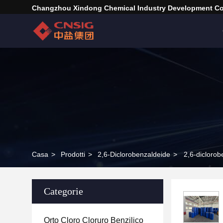
Changzhou Xindong Chemical Industry Development Co.
Casa
>
Prodotti
>
2,6-Diclorobenzaldeide
>
2,6-dicloro
Categorie
Orto Cloro Cloruro Benzilico