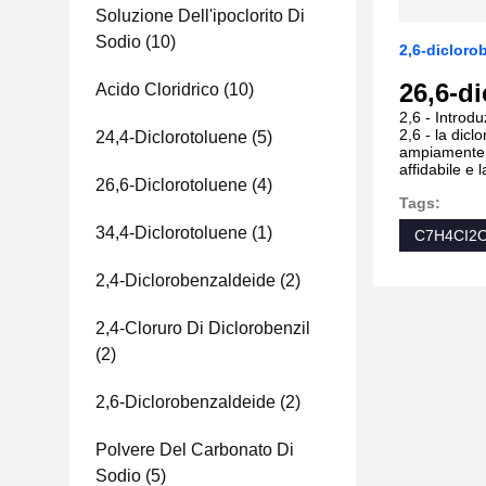
Soluzione Dell'ipoclorito Di
Sodio
(10)
2,6-diclor
26,6-d
Acido Cloridrico
(10)
2,6 - Introd
2,6 - la dic
24,4-Diclorotoluene
(5)
ampiamente u
affidabile e 
26,6-Diclorotoluene
(4)
Tags:
34,4-Diclorotoluene
(1)
C7H4CI2O 
2,4-Diclorobenzaldeide
(2)
2,4-Cloruro Di Diclorobenzil
(2)
2,6-Diclorobenzaldeide
(2)
Polvere Del Carbonato Di
Sodio
(5)