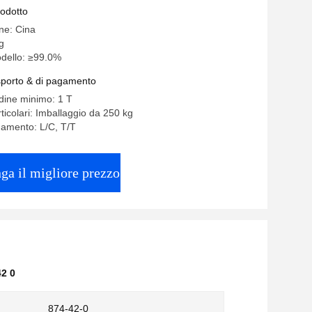
rodotto
ine: Cina
g
dello: ≥99.0%
asporto & di pagamento
rdine minimo: 1 T
ticolari: Imballaggio da 250 kg
gamento: L/C, T/T
ga il migliore prezzo
42 0
874-42-0