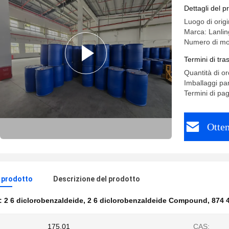
Dettagli del p
Luogo di orig
Marca: Lanlin
Numero di mo
Termini di tr
Quantità di o
Imballaggi par
Termini di pa
Otten
l prodotto
Descrizione del prodotto
e:
2 6 diclorobenzaldeide
,
2 6 diclorobenzaldeide Compound
,
874 
175.01
CAS: