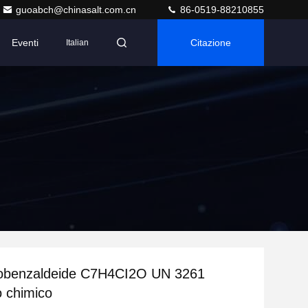
guoabch@chinasalt.com.cn
86-0519-88210855
Eventi
Citazione
Italian
orobenzaldeide C7H4CI2O UN 3261
 chimico