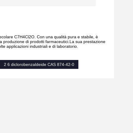
lecolare C7H4Cl2O. Con una qualità pura e stabile, è
lla produzione di prodotti farmaceutici.La sua prestazione
e applicazioni industriali e di laboratorio.
2 6 diclorobenzaldeide CAS 874-42-0