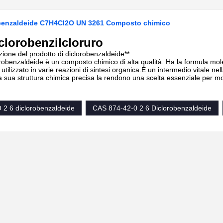
obenzaldeide C7H4CI2O UN 3261 Composto chimico
iclorobenzilcloruro
uzione del prodotto di diclorobenzaldeide**
lorobenzaldeide è un composto chimico di alta qualità. Ha la formula mo
tilizzato in varie reazioni di sintesi organica.È un intermedio vitale ne
la sua struttura chimica precisa la rendono una scelta essenziale per molt
2 6 diclorobenzaldeide
CAS 874-42-0 2 6 Diclorobenzaldeide