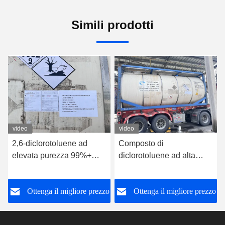
Simili prodotti
video
video
2,6-diclorotoluene ad
Composto di
elevata purezza 99%+
diclorotoluene ad alta
CAS 118-69-4 per
purezza adatto alla sintesi
intermedi agrochimici e
chimica e alla produzione
Ottenga il migliore prezzo
Ottenga il migliore prezzo
farmaceutici
di prodotti farmaceutici
intermedi