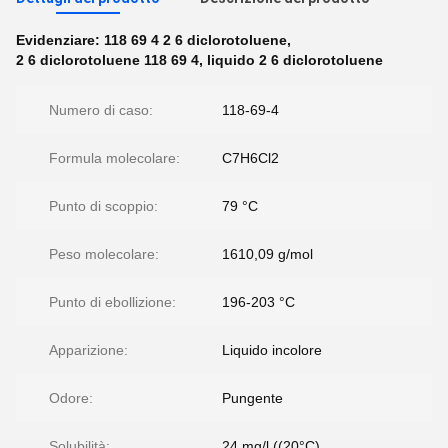
Evidenziare:
118 69 4 2 6 diclorotoluene
,
2 6 diclorotoluene 118 69 4
,
liquido 2 6 diclorotoluene
Numero di caso:
118-69-4
Formula molecolare:
C7H6Cl2
Punto di scoppio:
79 °C
Peso molecolare:
1610,09 g/mol
Punto di ebollizione:
196-203 °C
Apparizione:
Liquido incolore
Odore:
Pungente
Solubilità:
24 mg/l ((20°C)