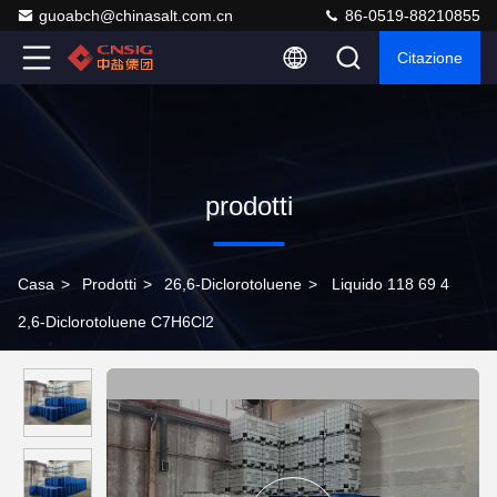
guoabch@chinasalt.com.cn
86-0519-88210855
Citazione
prodotti
Casa
>
Prodotti
>
26,6-Diclorotoluene
>
Liquido 118 69 4
2,6-Diclorotoluene C7H6Cl2