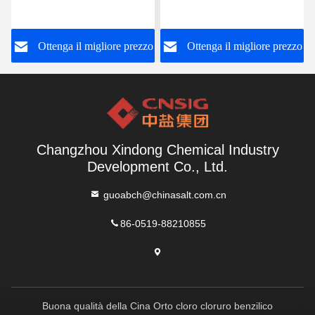
19 8
dell'antiparassitario della
farmacia
o
Ottenga il migliore prezzo
Ottenga il migliore prezzo
Changzhou Xindong Chemical Industry
Development Co., Ltd.
guoabch@chinasalt.com.cn
86-0519-88210855
Buona qualità della Cina Orto cloro cloruro benzilico