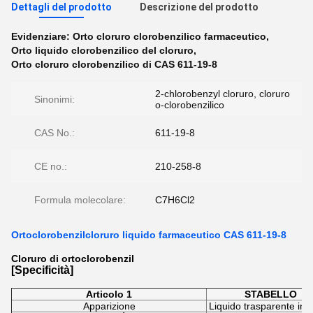
Dettagli del prodotto
Descrizione del prodotto
Evidenziare:
Orto cloruro clorobenzilico farmaceutico
,
Orto liquido clorobenzilico del cloruro
,
Orto cloruro clorobenzilico di CAS 611-19-8
2-chlorobenzyl cloruro, cloruro
Sinonimi:
o-clorobenzilico
CAS No.:
611-19-8
CE no.:
210-258-8
Formula molecolare:
C7H6Cl2
Ortoclorobenzilcloruro liquido farmaceutico CAS 611-19-8
Cloruro di ortoclorobenzil
[Specificità]
Articolo 1
STABELLO
Apparizione
Liquido trasparente inc