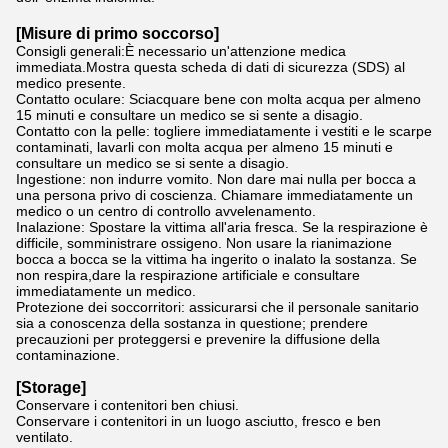
[
Misure di primo soccorso
]
Consigli generali:È necessario un'attenzione medica
immediata.Mostra questa scheda di dati di sicurezza (SDS) al
medico presente.
Contatto oculare: Sciacquare bene con molta acqua per almeno
15 minuti e consultare un medico se si sente a disagio.
Contatto con la pelle: togliere immediatamente i vestiti e le scarpe
contaminati, lavarli con molta acqua per almeno 15 minuti e
consultare un medico se si sente a disagio.
Ingestione: non indurre vomito. Non dare mai nulla per bocca a
una persona privo di coscienza. Chiamare immediatamente un
medico o un centro di controllo avvelenamento.
Inalazione: Spostare la vittima all'aria fresca. Se la respirazione è
difficile, somministrare ossigeno. Non usare la rianimazione
bocca a bocca se la vittima ha ingerito o inalato la sostanza. Se
non respira,dare la respirazione artificiale e consultare
immediatamente un medico.
Protezione dei soccorritori: assicurarsi che il personale sanitario
sia a conoscenza della sostanza in questione; prendere
precauzioni per proteggersi e prevenire la diffusione della
contaminazione.
[Storage]
Conservare i contenitori ben chiusi.
Conservare i contenitori in un luogo asciutto, fresco e ben
ventilato.