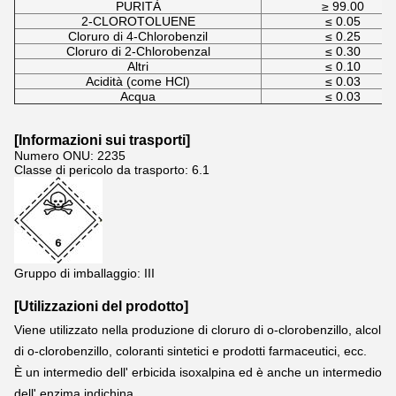
PURITÀ
≥ 99.00
2-CLOROTOLUENE
≤ 0.05
Cloruro di 4-Chlorobenzil
≤ 0.25
Cloruro di 2-Chlorobenzal
≤ 0.30
Altri
≤ 0.10
Acidità (come HCl)
≤ 0.03
Acqua
≤ 0.03
[
Informazioni sui trasporti
]
Numero ONU: 2235
Classe di pericolo da trasporto: 6.1
Gruppo di imballaggio: III
[Utilizzazioni del prodotto]
Viene utilizzato nella produzione di cloruro di o-clorobenzillo, alcol 
di o-clorobenzillo, coloranti sintetici e prodotti farmaceutici, ecc.
È un intermedio dell' erbicida isoxalpina ed è anche un intermedio 
dell' enzima indichina.