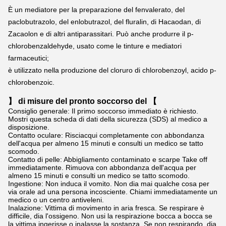
È un mediatore per la preparazione del fenvalerato, del 
paclobutrazolo, del enlobutrazol, del fluralin, di Hacaodan, di 
Zacaolon e di altri antiparassitari. Può anche produrre il p-
chlorobenzaldehyde, usato come le tinture e mediatori 
farmaceutici;
è utilizzato nella produzione del cloruro di chlorobenzoyl, acido p-
chlorobenzoic.
】 di misure del pronto soccorso del 【
Consiglio generale: Il primo soccorso immediato è richiesto.
Mostri questa scheda di dati della sicurezza (SDS) al medico a
disposizione.
Contatto oculare: Risciacqui completamente con abbondanza
dell'acqua per almeno 15 minuti e consulti un medico se tatto
scomodo.
Contatto di pelle: Abbigliamento contaminato e scarpe Take off
immediatamente. Rimuova con abbondanza dell'acqua per
almeno 15 minuti e consulti un medico se tatto scomodo.
Ingestione: Non induca il vomito. Non dia mai qualche cosa per
via orale ad una persona incosciente. Chiami immediatamente un
medico o un centro antiveleni.
Inalazione: Vittima di movimento in aria fresca. Se respirare è
difficile, dia l'ossigeno. Non usi la respirazione bocca a bocca se
la vittima ingerisse o inalasse la sostanza. Se non respirando, dia