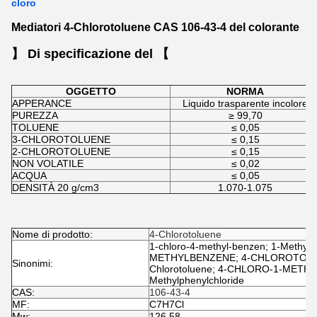
cloro
Mediatori 4-Chlorotoluene CAS 106-43-4 del colorante
】 Di specificazione del 【
OGGETTO
NORMA
APPERANCE
Liquido trasparente incolore
PUREZZA
≥ 99,70
TOLUENE
≤ 0,05
3-CHLOROTOLUENE
≤ 0,15
2-CHLOROTOLUENE
≤ 0,15
NON VOLATILE
≤ 0,02
ACQUA
≤ 0,05
DENSITÀ 20 g/cm3
1.070-1.075
Nome di prodotto:
4-Chlorotoluene
1-chloro-4-methyl-benzen; 1-Methyl
METHYLBENZENE; 4-CHLOROTOLUENE
Sinonimi:
Chlorotoluene; 4-CHLORO-1-METHYL
Methylphenylchloride
CAS:
106-43-4
MF:
C7H7Cl
Mw:
126,58