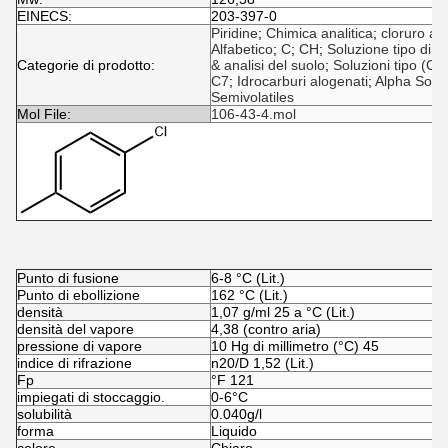
EINECS:
203-397-0
Piridine
;
Chimica analitica
;
cloruro alc
Alfabetico
;
C
;
CH
;
Soluzione tipo di c
Categorie di prodotto:
& analisi del suolo
;
Soluzioni tipo (C
C7
;
Idrocarburi alogenati
;
Alpha Sort
Semivolatiles
Mol File:
106-43-4.mol
Punto di fusione
6-8 °C (Lit.)
Punto di ebollizione
162 °C (Lit.)
densità
1,07 g/ml 25 a °C (Lit.)
densità del vapore
4,38 (contro aria)
pressione di vapore
10 Hg di millimetro (°C) 45
indice di rifrazione
n
20/D
1,52 (Lit.)
Fp
°F 121
impiegati di stoccaggio.
0-6°C
solubilità
0.040g/l
forma
Liquido