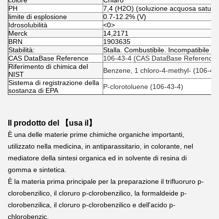
colore
Chiaro
PH
7,4 (H2O) (soluzione acquosa satura
limite di esplosione
0.7-12.2% (V)
Idrosolubilità
<0>
Merck
14,2171
BRN
1903635
Stabilità:
Stalla. Combustibile. Incompatibile con
CAS DataBase Reference
106-43-4 (CAS DataBase Reference)
Riferimento di chimica del
Benzene, 1 chloro-4-methyl- (106-43
NIST
Sistema di registrazione della
P-clorotoluene (106-43-4)
sostanza di EPA
Il prodotto del 【usa il】
È una delle materie prime chimiche organiche importanti, 
utilizzato nella medicina, in antiparassitario, in colorante, nel 
mediatore della sintesi organica ed in solvente di resina di 
gomma e sintetica.
È la materia prima principale per la preparazione il trifluoruro p-
clorobenzilico, il cloruro p-clorobenzilico, la formaldeide p-
clorobenzilica, il cloruro p-clorobenzilico e dell'acido p-
chlorobenzic.