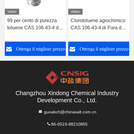
video
video
99 per cento di purezza
Clorotoluene agrochimico
toluene CAS 106-43-4 di
CAS 106-43-4 di Para dei
Para del cloro
mediatori
o
Ottenga il migliore prezzo
Ottenga il migliore prezzo
Changzhou Xindong Chemical Industry
Development Co., Ltd.
guoabch@chinasalt.com.cn
86-0519-88210855