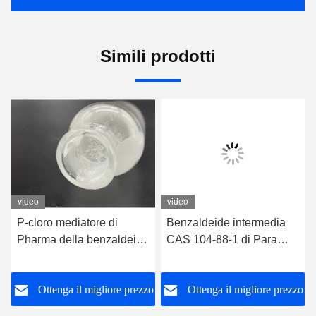
Simili prodotti
video
video
P-cloro mediatore di
Benzaldeide intermedia
Pharma della benzaldeide
CAS 104-88-1 di Para
di CAS 104-88-1
degli antiparassitari cloro
o
Ottenga il migliore prezzo
Ottenga il migliore prezzo