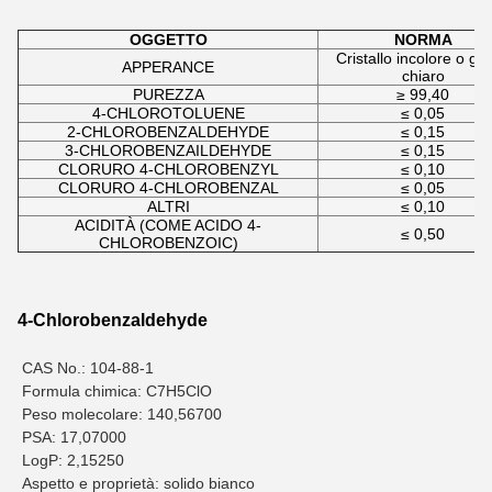
OGGETTO
NORMA
Cristallo incolore o gial
APPERANCE
chiaro
PUREZZA
≥ 99,40
4-CHLOROTOLUENE
≤ 0,05
2-CHLOROBENZALDEHYDE
≤ 0,15
3-CHLOROBENZAILDEHYDE
≤ 0,15
CLORURO 4-CHLOROBENZYL
≤ 0,10
CLORURO 4-CHLOROBENZAL
≤ 0,05
ALTRI
≤ 0,10
ACIDITÀ (COME ACIDO 4-
≤ 0,50
CHLOROBENZOIC)
4-Chlorobenzaldehyde
CAS No.: 104-88-1
Formula chimica: C7H5ClO
Peso molecolare: 140,56700
PSA: 17,07000
LogP: 2,15250
Aspetto e proprietà: solido bianco