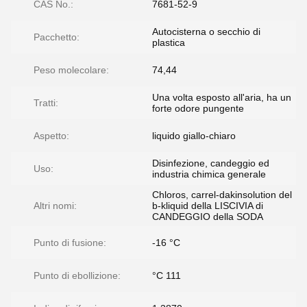
CAS No.:
7681-52-9
Autocisterna o secchio di
Pacchetto:
plastica
Peso molecolare:
74,44
Una volta esposto all'aria, ha un
Tratti:
forte odore pungente
Aspetto:
liquido giallo-chiaro
Disinfezione, candeggio ed
Uso:
industria chimica generale
Chloros, carrel-dakinsolution del
Altri nomi:
b-kliquid della LISCIVIA di
CANDEGGIO della SODA
Punto di fusione:
-16 °C
Punto di ebollizione:
°C 111