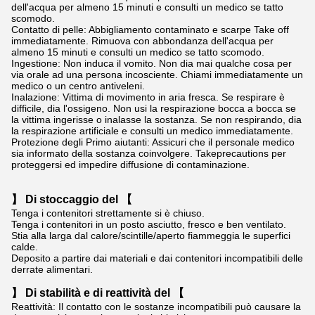
dell'acqua per almeno 15 minuti e consulti un medico se tatto
scomodo.
Contatto di pelle: Abbigliamento contaminato e scarpe Take off
immediatamente. Rimuova con abbondanza dell'acqua per
almeno 15 minuti e consulti un medico se tatto scomodo.
Ingestione: Non induca il vomito. Non dia mai qualche cosa per
via orale ad una persona incosciente. Chiami immediatamente un
medico o un centro antiveleni.
Inalazione: Vittima di movimento in aria fresca. Se respirare è
difficile, dia l'ossigeno. Non usi la respirazione bocca a bocca se
la vittima ingerisse o inalasse la sostanza. Se non respirando, dia
la respirazione artificiale e consulti un medico immediatamente.
Protezione degli Primo aiutanti: Assicuri che il personale medico
sia informato della sostanza coinvolgere. Takeprecautions per
proteggersi ed impedire diffusione di contaminazione.
】 Di stoccaggio del 【
Tenga i contenitori strettamente si è chiuso.
Tenga i contenitori in un posto asciutto, fresco e ben ventilato.
Stia alla larga dal calore/scintille/aperto fiammeggia le superfici
calde.
Deposito a partire dai materiali e dai contenitori incompatibili delle
derrate alimentari.
】 Di stabilità e di reattività del 【
Reattività: Il contatto con le sostanze incompatibili può causare la