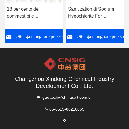
13 per cento del
Sanitization di Sodium
commestibile
Hypochlorite For
dell'ipoclorito di sodio
dell'agente dell'ossidante
7681 52 9
o
Ottenga il migliore prezzo
Ottenga il migliore prezzo
Changzhou Xindong Chemical Industry
Development Co., Ltd.
guoabch@chinasalt.com.cn
86-0519-88210855