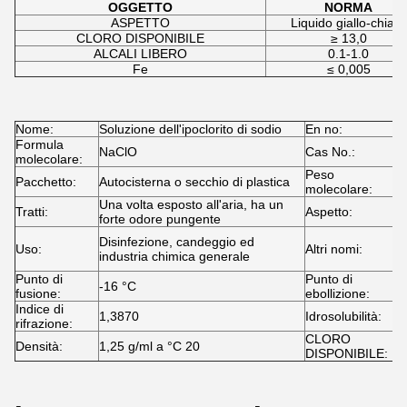
OGGETTO
NORMA
ASPETTO
Liquido giallo-chiaro
CLORO DISPONIBILE
≥ 13,0
ALCALI LIBERO
0.1-1.0
Fe
≤ 0,005
Nome:
Soluzione dell'ipoclorito di sodio
En no:
2
Formula
NaClO
Cas No.:
7
molecolare:
Peso
Pacchetto:
Autocisterna o secchio di plastica
7
molecolare:
Una volta esposto all'aria, ha un
Tratti:
Aspetto:
L
forte odore pungente
C
Disinfezione, candeggio ed
Uso:
Altri nomi:
k
industria chimica generale
C
Punto di
Punto di
-16 °C
°
fusione:
ebollizione:
Indice di
1,3870
Idrosolubilità:
S
rifrazione:
CLORO
Densità:
1,25 g/ml a °C 20
≥
DISPONIBILE: