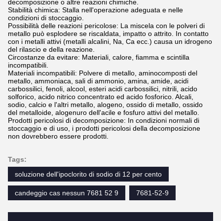
decomposizione o altre reazioni chimiche.
Stabilità chimica: Stalla nell'operazione adeguata e nelle
condizioni di stoccaggio.
Possibilità delle reazioni pericolose: La miscela con le polveri di
metallo può esplodere se riscaldata, impatto o attrito. In contatto
con i metalli attivi (metalli alcalini, Na, Ca ecc.) causa un idrogeno
del rilascio e della reazione.
Circostanze da evitare: Materiali, calore, fiamma e scintilla
incompatibili.
Materiali incompatibili: Polvere di metallo, aminocomposti del
metallo, ammoniaca, sali di ammonio, amina, amide, acidi
carbossilici, fenoli, alcool, esteri acidi carbossilici, nitrili, acido
solforico, acido nitrico concentrato ed acido fosforico. Alcali,
sodio, calcio e l'altri metallo, alogeno, ossido di metallo, ossido
del metalloide, alogenuro dell'acile e fosfuro attivi del metallo.
Prodotti pericolosi di decomposizione: In condizioni normali di
stoccaggio e di uso, i prodotti pericolosi della decomposizione
non dovrebbero essere prodotti.
Tags:
soluzione dell'ipoclorito di sodio di 12 per cento
candeggio cas nessun 7681 52 9
7681-52-9