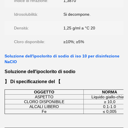
Indice di rifrazione:
1,3870
Idrosolubilità:
Si decompone.
Densità:
1,25 g/ml a °C 20
Cloro disponibile:
≥10%; ≥5%
Soluzione dell'ipoclorito di sodio di iso 10 per disinfezione
NaClO
Soluzione dell'ipoclorito di sodio
】 Di specificazione del 【
OGGETTO
NORMA
ASPETTO
Liquido giallo-chiaro
CLORO DISPONIBILE
≥ 10,0
ALCALI LIBERO
0.1-1.0
Fe
≤ 0,005