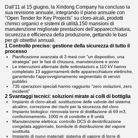
Dall'11 al 15 giugno, la Xindong Company ha concluso la
sua revisione annuale, integrando il piano annuale con
"Open Tender for Key Projects" su cloro-alcali, prodotti
chimici organici e sistemi di utilità.150 mansioni di
manutenzione migliorate prestazioni dell'apparecchiatura,
sicurezza e efficienza della produzione, gettando le basi
per gli obiettivi annuali.
1 Controllo preciso: gestione della sicurezza di tutto il
processo
Pianificazione avanzata di 3 mesi con "un dispositivo, una
strategia" per le fasi di chiusura, manutenzione e avvio
Le interruzioni alternate delle sottostazioni a 110 kV hanno
completato 13 aggiornamenti delle apparecchiature elettriche,
garantendo l'approvvigionamento segmentato di servizi
pubblici
735 operazioni speciali hanno raggiunto "zero violazioni, zero
incidenti"
2 Svantaggi tecnici: soluzioni mirate ai colli di bottiglia
Impianto di cloro-alcali: sostituzione delle valvole del sistema
alcalino, correzione dei rischi per la sicurezza del cloro
Impianto biologico: rinnovata torre di distillazione di 69 m3,
confezionamento, 1000 m di condotte e 8 unità
Manutenzione elettrica: controllo DCS di denitrificazione
congelata aggiornato, bombole di distribuzione del vapore
sostituita
Impianto di nuovi materiali: sistema di vapore di torre di