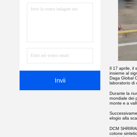
Il 17 aprile,
insieme al sig
Daga Global C
Invii
laboratorio di 
Durante la riu
mondiale dei p
monte e a vall
Successivament
elogio alla sc
DCM SHRIRAM I
cotone sinteti