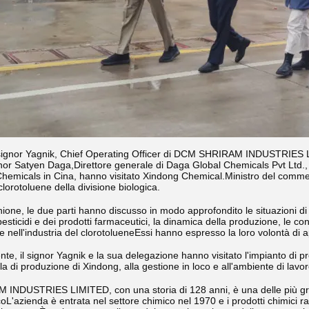
 il signor Yagnik, Chief Operating Officer di DCM SHRIRAM INDUSTRIES
nor Satyen Daga,Direttore generale di Daga Global Chemicals Pvt Ltd., e
hemicals in Cina, hanno visitato Xindong Chemical.Ministro del commerc
clorotoluene della divisione biologica.
nione, le due parti hanno discusso in modo approfondito le situazioni di
esticidi e dei prodotti farmaceutici, la dinamica della produzione, le c
e nell'industria del clorotolueneEssi hanno espresso la loro volontà di 
e, il signor Yagnik e la sua delegazione hanno visitato l'impianto di p
ala di produzione di Xindong, alla gestione in loco e all'ambiente di lavor
NDUSTRIES LIMITED, con una storia di 128 anni, è una delle più grand
coL'azienda è entrata nel settore chimico nel 1970 e i prodotti chimici 