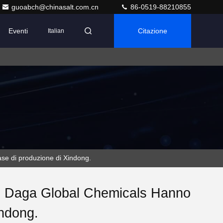
guoabch@chinasalt.com.cn
86-0519-88210855
Eventi
Citazione
Italian
ase di produzione di Xindong.
 E Daga Global Chemicals Hanno
indong.