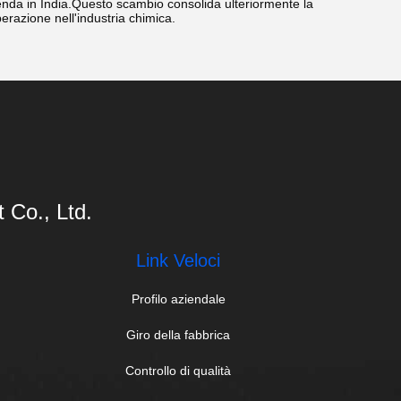
enda in India.Questo scambio consolida ulteriormente la
perazione nell'industria chimica.
Co., Ltd.
Link Veloci
Profilo aziendale
Giro della fabbrica
Controllo di qualità