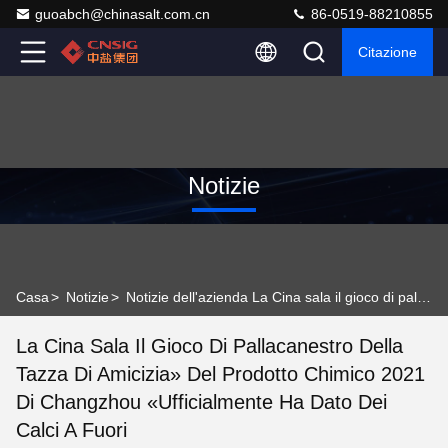
guoabch@chinasalt.com.cn
86-0519-88210855
Citazione
Notizie
Casa
>
Notizie
>
Notizie dell'azienda La Cina sala il gioco di pallacanestro della tazza di amicizia» del prodotto chimico 2021 di Changzhou «ufficialmente ha dato dei calci a fuori
La Cina Sala Il Gioco Di Pallacanestro Della
Tazza Di Amicizia» Del Prodotto Chimico 2021
Di Changzhou «ufficialmente Ha Dato Dei
Calci A Fuori